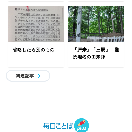
省略したら別のもの
「戸来」「三厩」 難
読地名の由来譚
関連記事