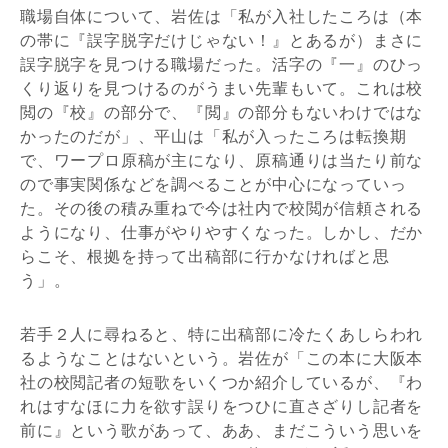
職場自体について、岩佐は「私が入社したころは（本
の帯に『誤字脱字だけじゃない！』とあるが）まさに
誤字脱字を見つける職場だった。活字の『一』のひっ
くり返りを見つけるのがうまい先輩もいて。これは校
閲の『校』の部分で、『閲』の部分もないわけではな
かったのだが」、平山は「私が入ったころは転換期
で、ワープロ原稿が主になり、原稿通りは当たり前な
ので事実関係などを調べることが中心になっていっ
た。その後の積み重ねで今は社内で校閲が信頼される
ようになり、仕事がやりやすくなった。しかし、だか
らこそ、根拠を持って出稿部に行かなければと思
う」。
若手２人に尋ねると、特に出稿部に冷たくあしらわれ
るようなことはないという。岩佐が「この本に大阪本
社の校閲記者の短歌をいくつか紹介しているが、『わ
れはすなほに力を欲す誤りをつひに直さざりし記者を
前に』という歌があって、ああ、まだこういう思いを