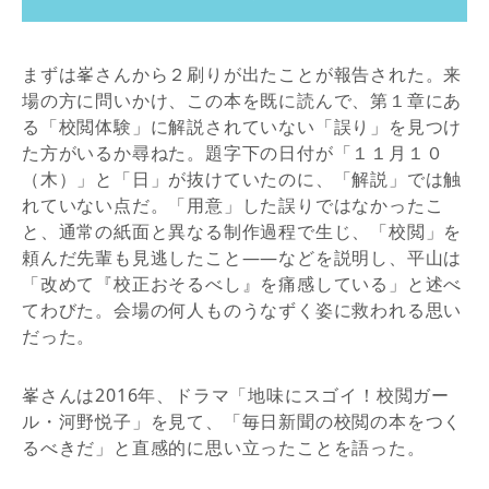
まずは峯さんから２刷りが出たことが報告された。来
場の方に問いかけ、この本を既に読んで、第１章にあ
る「校閲体験」に解説されていない「誤り」を見つけ
た方がいるか尋ねた。題字下の日付が「１１月１０
（木）」と「日」が抜けていたのに、「解説」では触
れていない点だ。「用意」した誤りではなかったこ
と、通常の紙面と異なる制作過程で生じ、「校閲」を
頼んだ先輩も見逃したこと――などを説明し、平山は
「改めて『校正おそるべし』を痛感している」と述べ
てわびた。会場の何人ものうなずく姿に救われる思い
だった。
峯さんは2016年、ドラマ「地味にスゴイ！校閲ガー
ル・河野悦子」を見て、「毎日新聞の校閲の本をつく
るべきだ」と直感的に思い立ったことを語った。