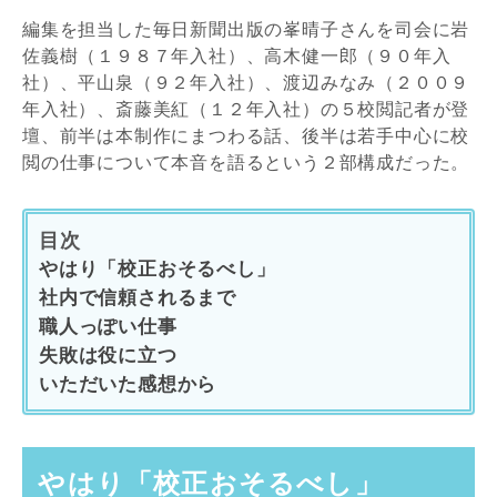
編集を担当した毎日新聞出版の峯晴子さんを司会に岩
佐義樹（１９８７年入社）、高木健一郎（９０年入
社）、平山泉（９２年入社）、渡辺みなみ（２００９
年入社）、斎藤美紅（１２年入社）の５校閲記者が登
壇、前半は本制作にまつわる話、後半は若手中心に校
閲の仕事について本音を語るという２部構成だった。
目次
やはり「校正おそるべし」
社内で信頼されるまで
職人っぽい仕事
失敗は役に立つ
いただいた感想から
やはり「校正おそるべし」