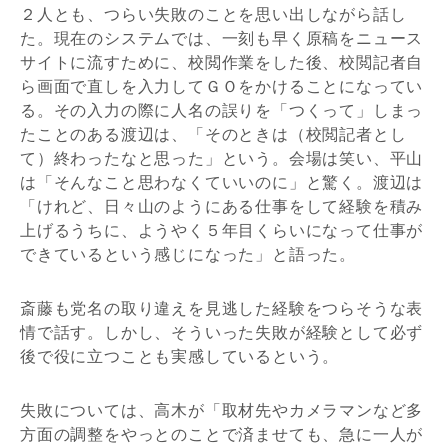
２人とも、つらい失敗のことを思い出しながら話し
た。現在のシステムでは、一刻も早く原稿をニュース
サイトに流すために、校閲作業をした後、校閲記者自
ら画面で直しを入力してＧＯをかけることになってい
る。その入力の際に人名の誤りを「つくって」しまっ
たことのある渡辺は、「そのときは（校閲記者とし
て）終わったなと思った」という。会場は笑い、平山
は「そんなこと思わなくていいのに」と驚く。渡辺は
「けれど、日々山のようにある仕事をして経験を積み
上げるうちに、ようやく５年目くらいになって仕事が
できているという感じになった」と語った。
斎藤も党名の取り違えを見逃した経験をつらそうな表
情で話す。しかし、そういった失敗が経験として必ず
後で役に立つことも実感しているという。
失敗については、高木が「取材先やカメラマンなど多
方面の調整をやっとのことで済ませても、急に一人が