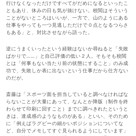
行けなくなっただけですべてがだめになるといったこ
ともあり、休みの日も気が抜けない。校閲はそういう
ことがないところはいいが、一方で、山のようにある
仕事をやっても一つ見逃しただけで０点となるつらさ
もある」と、対比させながら語った。
逆にうまくいったという経験はないか尋ねると「失敗
ばかりで……」と自己評価の低い２人。そもそも校閲
とは「何事もない当たり前の状態にすること」のみ成
功で、失敗しか表に出ないという仕事だから仕方ない
のだが。
斎藤は「スポーツ面を担当していると調べなければな
らないことが大量にあって、なんとか降版（制作を終
わらせて印刷に回すこと）までに調べきれたというと
きは、達成感のようなものがある」といい、そのため
に「例えばラグビーの細かいポジションについてな
ど、自分でメモしてすぐ見られるようにしています」