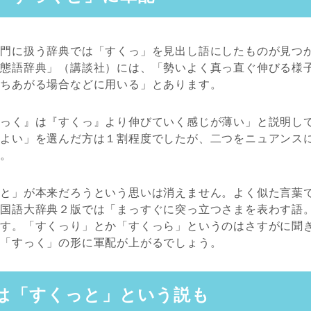
専門に扱う辞典では「すくっ」を見出し語にしたものが見つ
擬態語辞典」（講談社）には、「勢いよく真っ直ぐ伸びる様
立ちあがる場合などに用いる」とあります。
すっく』は『すくっ』より伸びていく感じが薄い」と説明し
もよい」を選んだ方は１割程度でしたが、二つをニュアンス
す。
くと」が本来だろうという思いは消えません。よく似た言葉
本国語大辞典２版では「まっすぐに突っ立つさまを表わす語
ます。「すくっり」とか「すくっら」というのはさすがに聞
は「すっく」の形に軍配が上がるでしょう。
は「すくっと」という説も