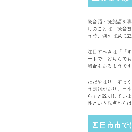
擬音語・擬態語を
しのことば 擬音
う時、例えば急に
注目すべきは「『
ートで「どちらで
場合もあるようで
ただやはり「すっ
う副詞があり、日
ら」と説明してい
性という観点から
四日市市で