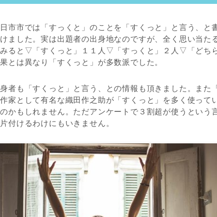
四日市市では「すっくと」のことを「すくっと」と言う、と
つけました。実は出題者の出身地なのですが、全く思い当た
てみると▽「すくっと」１１人▽「すっくと」２人▽「どち
結果とは異なり「すくっと」が多数派でした。
出身者も「すくっと」と言う、との情報も頂きました。また
の作家として有名な織田作之助が「すくっと」を多く使って
なのかもしれません。ただアンケートで３割超が使うという
と片付けるわけにもいきません。