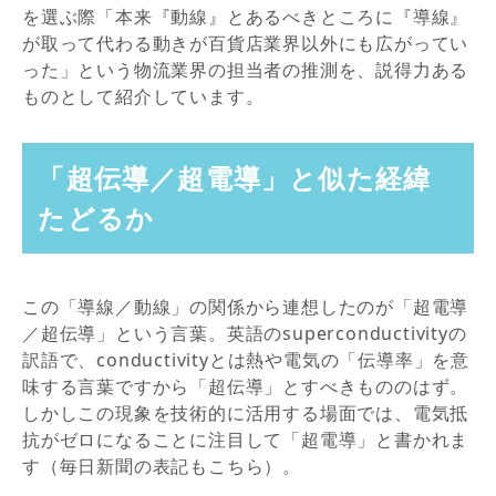
を選ぶ際「本来『動線』とあるべきところに『導線』
が取って代わる動きが百貨店業界以外にも広がってい
った」という物流業界の担当者の推測を、説得力ある
ものとして紹介しています。
「超伝導／超電導」と似た経緯
たどるか
この「導線／動線」の関係から連想したのが「超電導
／超伝導」という言葉。英語のsuperconductivityの
訳語で、conductivityとは熱や電気の「伝導率」を意
味する言葉ですから「超伝導」とすべきもののはず。
しかしこの現象を技術的に活用する場面では、電気抵
抗がゼロになることに注目して「超電導」と書かれま
す（毎日新聞の表記もこちら）。