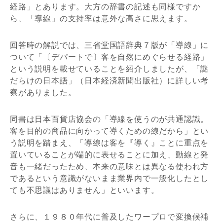
経路」とあります。大方の辞書の記述も同様ですか
ら、「導線」の支持率は意外な高さに思えます。
回答時の解説では、三省堂国語辞典７版が「導線」に
ついて「〔デパートで〕客を自然にめぐらせる経路」
という説明を載せていることを紹介しましたが、「謎
だらけの日本語」（日本経済新聞出版社）に詳しい考
察がありました。
同書は日本百貨店協会の「導線を使うのが共通認識。
客を目的の商品に向かって導くための線だから」とい
う説明を踏まえ、「導線は客を『導く』ことに重点を
置いていることが端的に表せることに加え、動線と発
音も一緒だったため、本来の意味とは異なる使われ方
であるという意識がないまま業界内で一般化したとし
ても不思議はありません」といいます。
さらに、１９８０年代に普及したワープロで変換候補