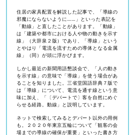
住居の家具配置を解説した記事で、「導線の
邪魔にならないように……」といった表記を
「動線」と直したことがあります。「動線」
は「建築や都市における人や物の動きを示す
線」（大辞泉２版）であり、「導線」という
とやはり「電流を流すための導体となる金属
線」（同）が頭に浮かびます。
しかし最近の新聞用語懇談会で、「人の動き
を示す線」の意味で「導線」を使う場合があ
ることを知りました。三省堂国語辞典７版で
は「導線」について、電流を通す線という意
味に加え、「〔デパートで〕客を自然にめぐ
らせる経路。動線」と説明しています。
ネットで検索してみるとデパート以外の用例
も。２０２０年東京五輪について「観客の会
場までの導線の確保が重要」といった書き方