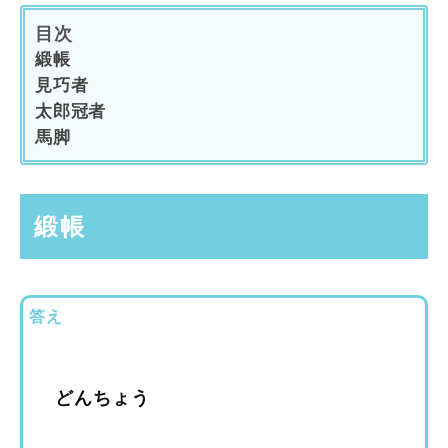
目次
緞帳
見巧者
太郎冠者
馬脚
緞帳
答え
どんちょう