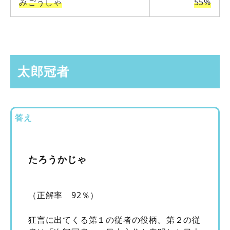
みごうしゃ
55%
太郎冠者
答え
たろうかじゃ
（正解率 92％）
狂言に出てくる第１の従者の役柄。第２の従