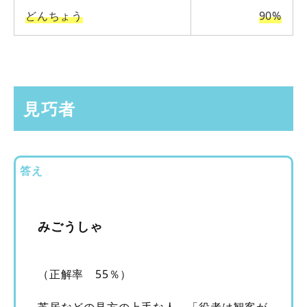
どんちょう
90%
見巧者
答え
みごうしゃ
（正解率 55％）
芝居などの見方の上手な人。「役者は観客が