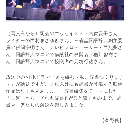
（写真左から）司会のエッセイスト・古賀及子さん、
ライターの西村まさゆきさん、三省堂国語辞典編集委
員の飯間浩明さん、テレビプロデューサー・西紀州さ
ん、国語辞典マニアで講談社の校閲者・稲川智樹さ
ん、国語辞典マニアで校閲者の見坊行徳さん。
放送中のNHKドラマ「舟を編む～私、辞書つくります
～」が話題ですが、それ以外にも辞書が登場する映像
作品はたくさんあります。辞書編集をテーマにした
「王道」から、それも辞書作品!?と驚くものまで、辞
書マニアたちの解説を楽しみました。
【久野映】