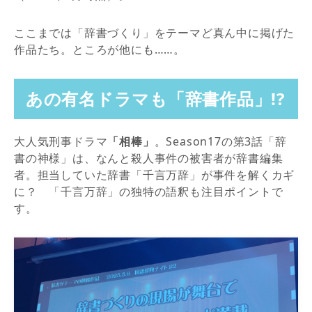
ここまでは「辞書づくり」をテーマど真ん中に掲げた
作品たち。ところが他にも……。
あの有名ドラマも「辞書作品」!?
大人気刑事ドラマ
「相棒」
。Season17の第3話「辞
書の神様」は、なんと殺人事件の被害者が辞書編集
者。担当していた辞書「千言万辞」が事件を解くカギ
に？ 「千言万辞」の独特の語釈も注目ポイントで
す。