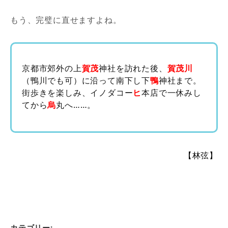
もう、完璧に直せますよね。
京都市郊外の上
賀茂
神社を訪れた後、
賀茂川
（鴨川でも可）に沿って南下し下
鴨
神社まで。
街歩きを楽しみ、イノダコー
ヒ
本店で一休みし
てから
烏
丸へ……。
【林弦】
カテゴリー: