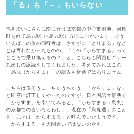
「る」も「－」もいらない
鴨川沿いにさらに南に行けば京都の中心市街地。河原
町を経て烏丸駅（×鳥丸駅）方面に向かいます。そう
いえばこの旅の同行者は、さすがに「とりまる」など
とは言わなかったものの、「この『からすまる』って
ところで乗り換えるの？」と、こちらも関西ビギナー
丸出しの誤読をしてくれました。考えてみればこの
「烏丸（からすま）」の読みも普通ではありません。
こちらは偉そうに「ちゃうちゃう、『からすま』な」
と即座に訂正してやったのですが、日本国語大辞典で
「からすま」を引いてみると、「からすまる（烏丸）
の京都での言いならわし」。現在の「烏丸通」のこと
を、元々は「からすまる」と呼んでいたようです。
「からすまる」も大間違いではないのかも。