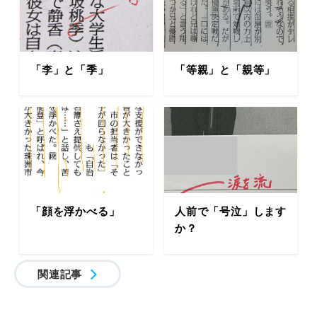
「李」と「季」
「等親」と「親等」
「顔を浮かべる」
人前で「号泣」します
か？
関連記事