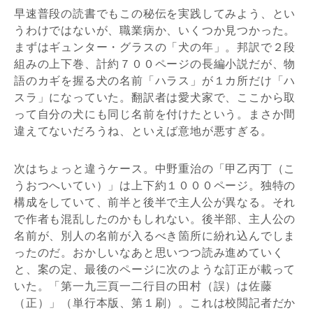
早速普段の読書でもこの秘伝を実践してみよう、とい
うわけではないが、職業病か、いくつか見つかった。
まずはギュンター・グラスの「犬の年」。邦訳で２段
組みの上下巻、計約７００ページの長編小説だが、物
語のカギを握る犬の名前「ハラス」が１カ所だけ「ハ
スラ」になっていた。翻訳者は愛犬家で、ここから取
って自分の犬にも同じ名前を付けたという。まさか間
違えてないだろうね、といえば意地が悪すぎる。
次はちょっと違うケース。中野重治の「甲乙丙丁（こ
うおつへいてい）」は上下約１０００ページ。独特の
構成をしていて、前半と後半で主人公が異なる。それ
で作者も混乱したのかもしれない。後半部、主人公の
名前が、別人の名前が入るべき箇所に紛れ込んでしま
ったのだ。おかしいなあと思いつつ読み進めていく
と、案の定、最後のページに次のような訂正が載って
いた。「第一九三頁一二行目の田村（誤）は佐藤
（正）」（単行本版、第１刷）。これは校閲記者だか