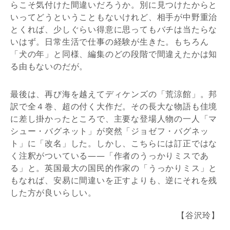
らこそ気付けた間違いだろうか。別に見つけたからと
いってどうということもないけれど、相手が中野重治
とくれば、少しぐらい得意に思ってもバチは当たらな
いはず。日常生活で仕事の経験が生きた。もちろん
「犬の年」と同様、編集のどの段階で間違えたかは知
る由もないのだが。
最後は、再び海を越えてディケンズの「荒涼館」。邦
訳で全４巻、超の付く大作だ。その長大な物語も佳境
に差し掛かったところで、主要な登場人物の一人「マ
シュー・バグネット」が突然「ジョゼフ・バグネッ
ト」に「改名」した。しかし、こちらには訂正ではな
く注釈がついている――「作者のうっかりミスであ
る」と。英国最大の国民的作家の「うっかりミス」と
もなれば、安易に間違いを正すよりも、逆にそれを残
した方が良いらしい。
【谷沢玲】