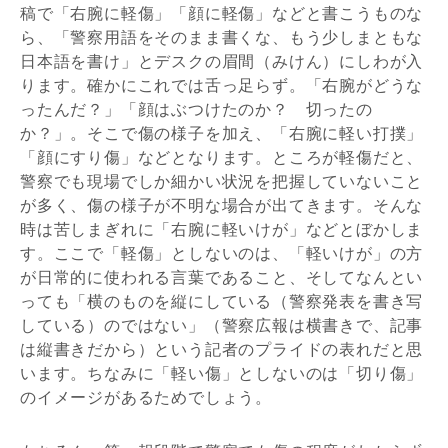
稿で「右腕に軽傷」「顔に軽傷」などと書こうものな
ら、「警察用語をそのまま書くな、もう少しまともな
日本語を書け」とデスクの眉間（みけん）にしわが入
ります。確かにこれでは舌っ足らず。「右腕がどうな
ったんだ？」「顔はぶつけたのか？ 切ったの
か？」。そこで傷の様子を加え、「右腕に軽い打撲」
「顔にすり傷」などとなります。ところが軽傷だと、
警察でも現場でしか細かい状況を把握していないこと
が多く、傷の様子が不明な場合が出てきます。そんな
時は苦しまぎれに「右腕に軽いけが」などとぼかしま
す。ここで「軽傷」としないのは、「軽いけが」の方
が日常的に使われる言葉であること、そしてなんとい
っても「横のものを縦にしている（警察発表を書き写
している）のではない」（警察広報は横書きで、記事
は縦書きだから）という記者のプライドの表れだと思
います。ちなみに「軽い傷」としないのは「切り傷」
のイメージがあるためでしょう。