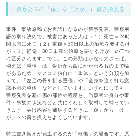
◇警察発表の「傷」を「けが」に書き換える
事件・事故原稿でお世話になるのが警察発表。警察用
語の取り決めで、被害にあった人は（１）死亡＝24時
間以内に死亡（２）重傷＝30日以上の治療を要するけ
が（３）軽傷＝30日未満の治療を要するけが、の三つ
に区分されます。でも、この分類はかなり大ざっぱ。
例えば「重傷」は、骨折から命にかかわるものまで幅
があるため、マスコミ独自に「重体」という分類を加
えて、「左足の骨を折る重傷」や「全身を強く打ち意
識不明の重体」などとしています。いずれにしても、
警察発表を基に傷の部位や程度を、当事者の身分や事
件・事故の状況などと共にくわしく取材して補ってい
きます。実は内容を補足するときに「傷」から「け
が」への書き換えをよくしています。
特に書き換えが発生するのが「軽傷」の場合です。原