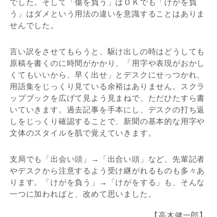
でした。そして「傷を負う」はＯＫでも「けがを負
う」はダメという用法の違いを意識することはありま
せんでした。
言い訳をさせてもらうと、駆け出しの時はどうしても
原稿を書くのに時間がかかり、「用字や表現がおかし
くてもいいから、早く出せ」とデスクにせっつかれ、
用語集をじっくり見ている余裕はありません。スクラ
ップブックを広げて見よう見まねで、ただひたすら書
いていきます。過去記事を手本にし、デスクの打ち返
しをじっくり確認することで、新聞の基本的な用字や
文体のスタイルを肌で覚えていきます。
支局でも「出会い頭」→「出合い頭」など、先輩記者
やデスクから注意するよう受け継がれるものも多々あ
ります。「けがを負う」→「けがをする」も、そんな
一つに加わればと、改めて思いました。
【高木健一郎】