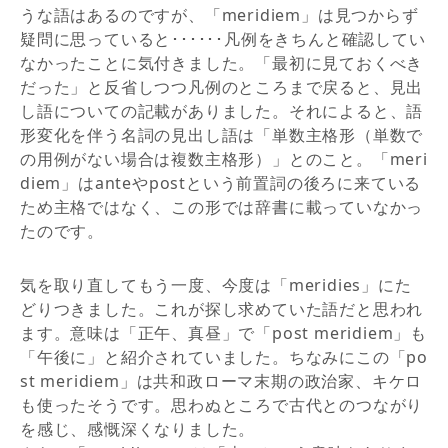
うな語はあるのですが、「meridiem」は見つからず
疑問に思っていると･･････凡例をきちんと確認してい
なかったことに気付きました。「最初に見ておくべき
だった」と反省しつつ凡例のところまで戻ると、見出
し語についての記載がありました。それによると、語
形変化を伴う名詞の見出し語は「単数主格形（単数で
の用例がない場合は複数主格形）」とのこと。「meri
diem」はanteやpostという前置詞の後ろに来ている
ため主格ではなく、この形では辞書に載っていなかっ
たのです。
気を取り直してもう一度、今度は「meridies」にた
どりつきました。これが探し求めていた語だと思われ
ます。意味は「正午、真昼」で「post meridiem」も
「午後に」と紹介されていました。ちなみにこの「po
st meridiem」は共和政ローマ末期の政治家、キケロ
も使ったそうです。思わぬところで古代とのつながり
を感じ、感慨深くなりました。