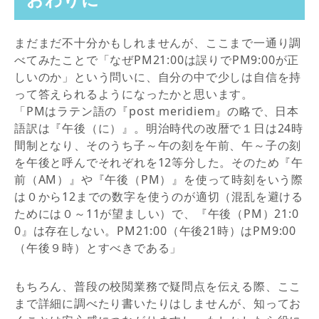
まだまだ不十分かもしれませんが、ここまで一通り調
べてみたことで「なぜPM21:00は誤りでPM9:00が正
しいのか」という問いに、自分の中で少しは自信を持
って答えられるようになったかと思います。
「PMはラテン語の『post meridiem』の略で、日本
語訳は『午後（に）』。明治時代の改暦で１日は24時
間制となり、そのうち子～午の刻を午前、午～子の刻
を午後と呼んでそれぞれを12等分した。そのため『午
前（AM）』や『午後（PM）』を使って時刻をいう際
は０から12までの数字を使うのが適切（混乱を避ける
ためには０～11が望ましい）で、『午後（PM）21:0
0』は存在しない。PM21:00（午後21時）はPM9:00
（午後９時）とすべきである」
もちろん、普段の校閲業務で疑問点を伝える際、ここ
まで詳細に調べたり書いたりはしませんが、知ってお