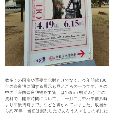
数多くの国宝や重要文化財だけでなく、今年開館130
年の奈良博に関する展示も見どころの一つです。その
中の「帝国奈良博物館要覧」は1895（明治28）年の
資料で、開館時間について、「一月二月中ハ午前八時
より午後四時まで」などと書かれていました。改暦か
ら約20年、当初は混乱したであろう人々もこの頃には