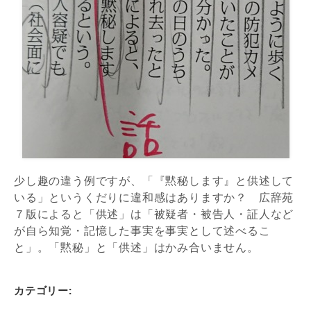
少し趣の違う例ですが、「『黙秘します』と供述し
て
いる
」というくだりに違和感はありますか？ 広辞苑
７版によると「供述」は「被疑者・被告人・証人など
が自ら知覚・記憶した事実を事実として述べるこ
と」
。
「黙秘」と「供述」はかみ合
いません
。
カテゴリー: