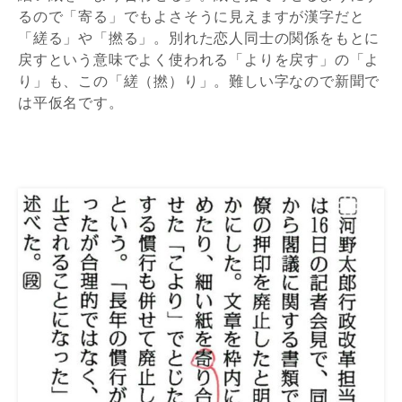
るので「寄る」でもよさそうに見えますが漢字だと
「縒る」や「撚る」。別れた恋人同士の関係をもとに
戻すという意味でよく使われる「よりを戻す」の「よ
り」も、この「縒（撚）り」。難しい字なので新聞で
は平仮名です。