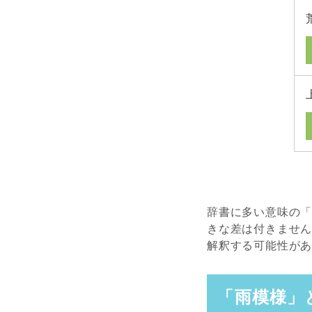
辞書に多い意味の「
きな差は付きませ
解釈する可能性が
「雨模様」