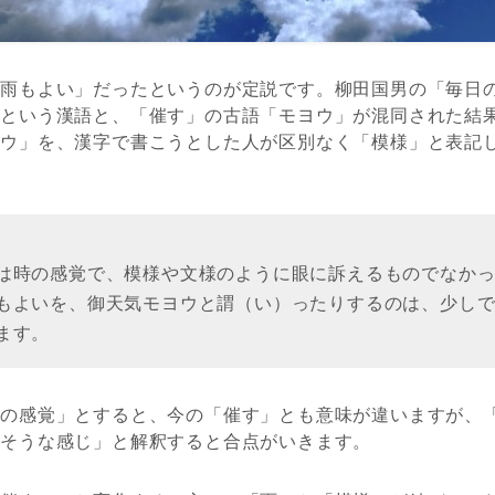
「雨もよい」だったというのが定説です。柳田国男の「毎日
様という漢語と、「催す」の古語「モヨウ」が混同された結
ヨウ」を、漢字で書こうとした人が区別なく「模様」と表記
は時の感覚で、模様や文様のように眼に訴えるものでなか
もよいを、御天気モヨウと謂（い）ったりするのは、少し
ます。
時の感覚」とすると、今の「催す」とも意味が違いますが、
りそうな感じ」と解釈すると合点がいきます。