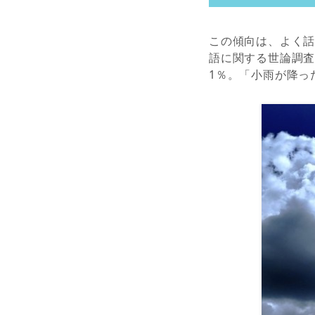
この傾向は、よく
語に関する世論調査
1％。「小雨が降っ