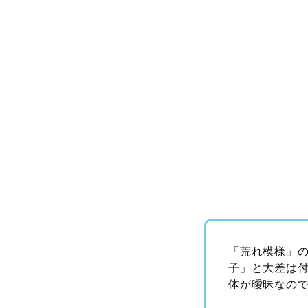
「荒れ模様」
子」と大差は
体が曖昧なの