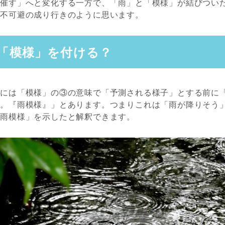
「催す」へと変化する一方で、「雨」と「模様」が結びつい
、不可避の成り行きのように思います。
「模様」を付ける？
典には「模様」の③の意味で「予測される様子」とする前に
子。『雨模様』」とあります。つまりこれは「雨が降りそう
「雨模様」を示したと解釈できます。