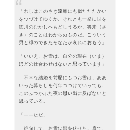
「わしはこのさき流離にも似たたたかい
をつづけてゆくか、それとも一挙に世を
徳川のむかしへもどしうるか、将来（さ
き）のことはわからぬものだ。こういう
男と縁のできたそなたが哀れに
おもう
」
「いいえ、お雪は、自分の現在（いま）
ほどの仕合わせはないと
思って
います」
不幸な結婚を前歴にもつお雪は、ああ
いった暮らしを何年つづけていっても、
このふつかふた夜の
思い出
に及ばないと
思って
いる。
「――ただ」
絶句して、お雪は顔を伏せた。肩で、