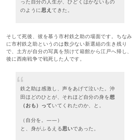
った自分の人生が、ひどくはかないもの
のように
思え
てきた。
そして死後、彼を慕う市村鉄之助の場面です。ちなみ
に市村鉄之助というのは数少ない新選組の生き残り
で、土方が自分の写真を預けて箱館から江戸へ帰し、
後に西南戦争で戦死した人です。
鉄之助は感激し、声をあげて泣いた。沖
田ほどのひとが、それほど自分の身を
想
（おも）って
いてくれたのか、と。
（自分を。――）
と、身がふるえる
思い
であった。