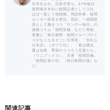
呉市生まれ、広島市育ち。87年毎日
新聞東京本社に校閲記者として入社、
ほぼ一貫して校閲職。用語幹事、校閲
センター部長を歴任。現在、一校閲部
員として働きつつ「サンデー毎日」の
連載コラム「校閲至極」などに寄稿。
著書に「毎日新聞・校閲グループのミ
スがなくなるすごい文章術」「失礼な
日本語」（ポプラ社）、「春は曙光、
夏は短夜 季節のうつろう言葉たち」
（ワニブックス）。共著「校閲至極」
「校閲記者の目」（毎日新聞出版）な
ど。
関連記事