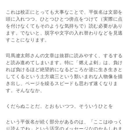
これは校正にとっても大事なことで、平仮名は文節を
頭に入れつつ、ひとつひとつ傍点をつけて（実際に点
を付けなくてもそのような気持ちで）読む必要があり
ます。でないと、脱字や文字の入れ替わりなどを見逃
すことになります。
司馬遼太郎さんの文章は抜群に読みやすく、するする
と読み進めてしまいます。特に「燃えよ剣」は、負け
れば負けるほど絶望的になるどころか逆に生き生きと
してくるという土方歳三という類いまれな人物像を描
き出し、ページを繰るスピードも思わず速くなりま
す。そんななか、
くだらぬことだ、とおもいつつ、そういうひとを
という平仮名が続く部分があるのは、「ここはゆっく
り読んでね」という活字のメッセージなのかもしれま