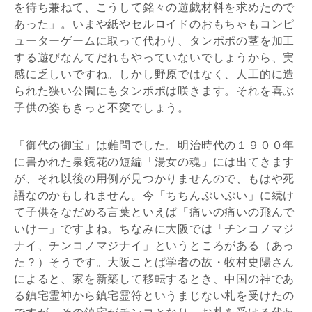
を待ち兼ねて、こうして銘々の遊戯材料を求めたので
あった」。いまや紙やセルロイドのおもちゃもコンピ
ューターゲームに取って代わり、タンポポの茎を加工
する遊びなんてだれもやっていないでしょうから、実
感に乏しいですね。しかし野原ではなく、人工的に造
られた狭い公園にもタンポポは咲きます。それを喜ぶ
子供の姿もきっと不変でしょう。
「御代の御宝」は難問でした。明治時代の１９００年
に書かれた泉鏡花の短編「湯女の魂」には出てきます
が、それ以後の用例が見つかりませんので、もはや死
語なのかもしれません。今「ちちんぷいぷい」に続け
て子供をなだめる言葉といえば「痛いの痛いの飛んで
いけー」ですよね。ちなみに大阪では「チンコノマジ
ナイ、チンコノマジナイ」というところがある（あっ
た？）そうです。大阪ことば学者の故・牧村史陽さん
によると、家を新築して移転するとき、中国の神であ
る鎮宅霊神から鎮宅霊符というまじない札を受けたの