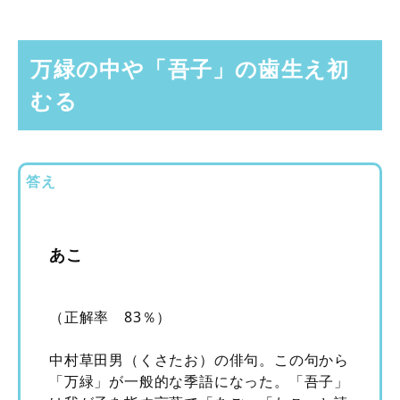
万緑の中や「吾子」の歯生え初
むる
答え
あこ
（正解率 83％）
中村草田男（くさたお）の俳句。この句から
「万緑」が一般的な季語になった。「吾子」