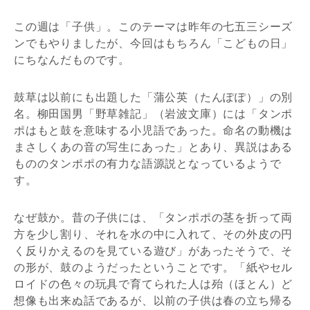
この週は「子供」。このテーマは昨年の七五三シーズ
ンでもやりましたが、今回はもちろん「こどもの日」
にちなんだものです。
鼓草は以前にも出題した「蒲公英（たんぽぽ）」の別
名。柳田国男「野草雑記」（岩波文庫）には「タンポ
ポはもと鼓を意味する小児語であった。命名の動機は
まさしくあの音の写生にあった」とあり、異説はある
もののタンポポの有力な語源説となっているようで
す。
なぜ鼓か。昔の子供には、「タンポポの茎を折って両
方を少し割り、それを水の中に入れて、その外皮の円
く反りかえるのを見ている遊び」があったそうで、そ
の形が、鼓のようだったということです。「紙やセル
ロイドの色々の玩具で育てられた人は殆（ほとん）ど
想像も出来ぬ話であるが、以前の子供は春の立ち帰る