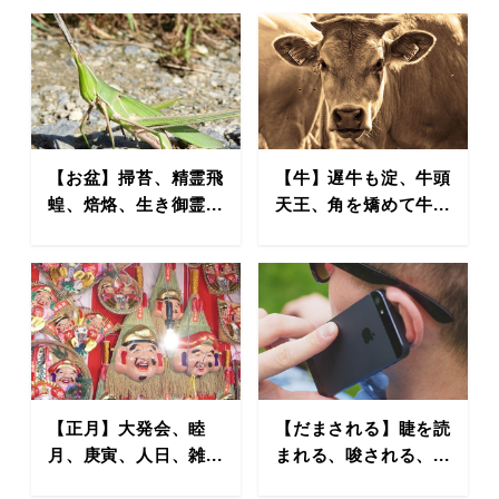
【お盆】掃苔、精霊飛
【牛】遅牛も淀、牛頭
蝗、焙烙、生き御霊...
天王、角を矯めて牛...
【正月】大発会、睦
【だまされる】睫を読
月、庚寅、人日、雑...
まれる、唆される、...