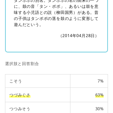
タンポポの別名。タンポポの名の由来の一つ
に、鼓の音「タン・ポポ」、あるいは鼓を意
味する小児語との説（柳田国男）がある。昔
の子供はタンポポの茎を鼓のように変形して
遊んだという。
（2014年04月28日）
選択肢と回答割合
こそう
7%
つづみぐさ
63%
つつみそう
30%