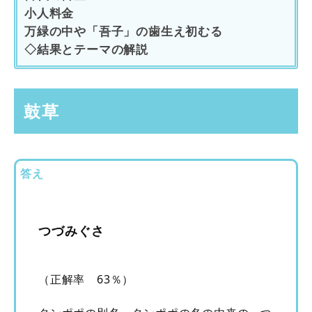
小人料金
万緑の中や「吾子」の歯生え初むる
◇結果とテーマの解説
鼓草
答え
つづみぐさ
（正解率 63％）