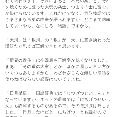
れて終わります。それによると「不死の薬」と、それ
を焼くために登った大勢の兵士、つまり「士に富む」
が掛けられています。これだけでなく、竹取物語では
さまざまな言葉の由来が語られますが、どこまで信頼
してよいやら。なにしろ「物語」ですから。
「天河」は「銀河」の「銀」が「天」に置き換わった
漢語だと思えば正解できたと思います。
「斯界の泰斗」は今回最も正解率が低くなりました。
まあ、「その道の大家」とか、ほかに易しい言い方が
いくつもありますから、わざわざこんな難しい漢語を
使わねばならない必要はないですよね。
「日月星辰」。国語辞典では「じつげつせいしん」と
なっていますが、ネットの辞書では「にちげつせいし
ん」も許容するものがあるので、その選択肢は外しま
した。「日月」だけだと「にちげつ」とも読むので、