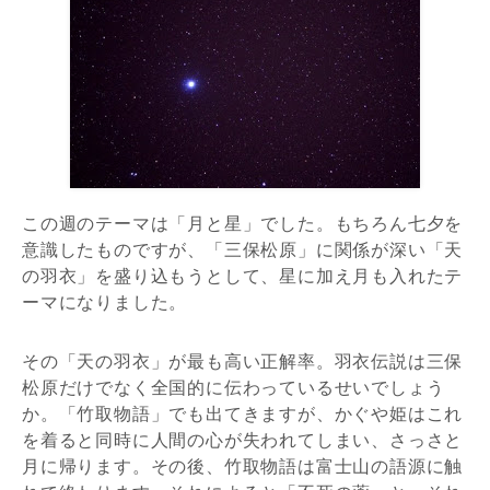
この週のテーマは「月と星」でした。もちろん七夕を
意識したものですが、「三保松原」に関係が深い「天
の羽衣」を盛り込もうとして、星に加え月も入れたテ
ーマになりました。
その「天の羽衣」が最も高い正解率。羽衣伝説は三保
松原だけでなく全国的に伝わっているせいでしょう
か。「竹取物語」でも出てきますが、かぐや姫はこれ
を着ると同時に人間の心が失われてしまい、さっさと
月に帰ります。その後、竹取物語は富士山の語源に触