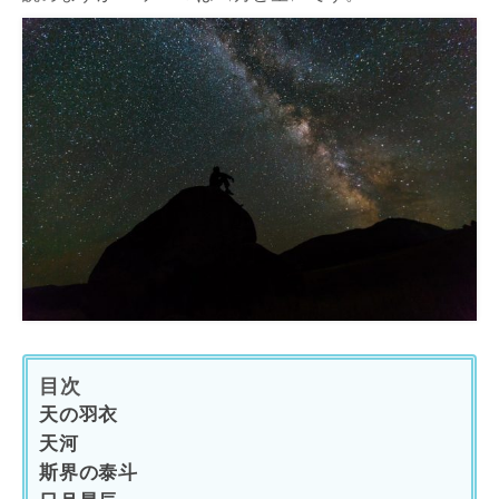
目次
天の羽衣
天河
斯界の泰斗