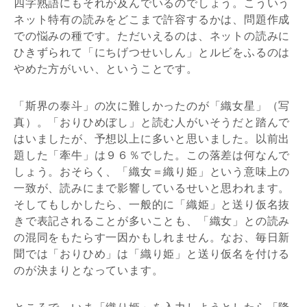
四字熟語にもそれが及んでいるのでしょう。こういう
ネット特有の読みをどこまで許容するかは、問題作成
での悩みの種です。ただいえるのは、ネットの読みに
ひきずられて「にちげつせいしん」とルビをふるのは
やめた方がいい、ということです。
「斯界の泰斗」の次に難しかったのが「織女星」（写
真）。「おりひめぼし」と読む人がいそうだと踏んで
はいましたが、予想以上に多いと思いました。以前出
題した「牽牛」は９６％でした。この落差は何なんで
しょう。おそらく、「織女＝織り姫」という意味上の
一致が、読みにまで影響しているせいと思われます。
そしてもしかしたら、一般的に「織姫」と送り仮名抜
きで表記されることが多いことも、「織女」との読み
の混同をもたらす一因かもしれません。なお、毎日新
聞では「おりひめ」は「織り姫」と送り仮名を付ける
のが決まりとなっています。