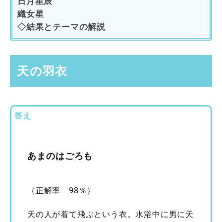
日月星辰
織女星
◇結果とテーマの解説
天の羽衣
答え
あまのはごろも
（正解率 98％）
天の人が着て飛ぶという衣。水浴中に男に天