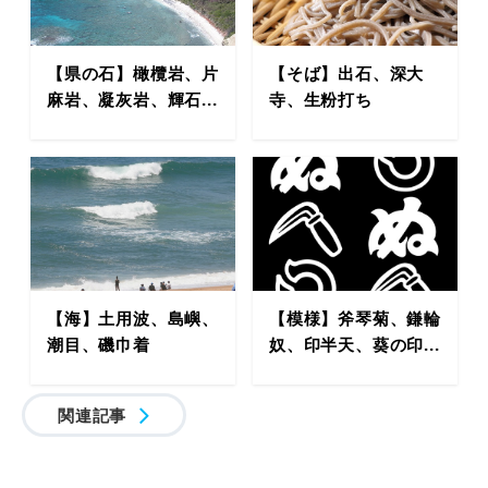
【県の石】橄欖岩、片
【そば】出石、深大
麻岩、凝灰岩、輝石...
寺、生粉打ち
【海】土用波、島嶼、
【模様】斧琴菊、鎌輪
潮目、磯巾着
奴、印半天、葵の印...
関連記事