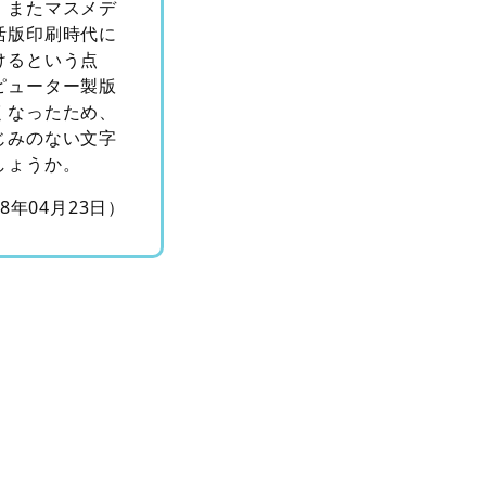
、またマスメデ
活版印刷時代に
けるという点
ピューター製版
くなったため、
じみのない文字
しょうか。
18年04月23日）