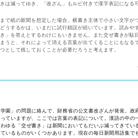
書きは減ってゆき、「改ざん」もルビ付きで漢字表記になる
くまで紙の新聞を想定した場合。横書き主体で小さい文字が
をどうするかは、いまだに試行錯誤が続いています。読みや
付き」を答えとするわけにもいきません。また交ぜ書きが駄
しまうと、それによって消える言葉が出てくることにもなる
一つとして残しておくことが必要だろうと考えます。
友学園」の問題に絡んで、財務省の公文書改ざんが発覚。政
なっていますが、ここでは言葉の表記について。漢語の中の
いわゆる「交ぜ書き」は新聞においてもだいぶ減ってきてい
れているものがいくつかあります。現在の毎日新聞用語集で