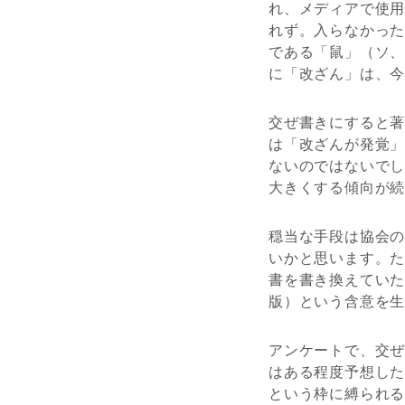
れ、メディアで使
れず。入らなかっ
である「鼠」（ソ
に「改ざん」は、
交ぜ書きにすると
は「改ざんが発覚
ないのではないで
大きくする傾向が
穏当な手段は協会
いかと思います。
書を書き換えてい
版）という含意を
アンケートで、交
はある程度予想し
という枠に縛られ