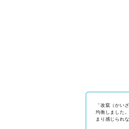
「改竄（かい
均衡しました
まり感じられ