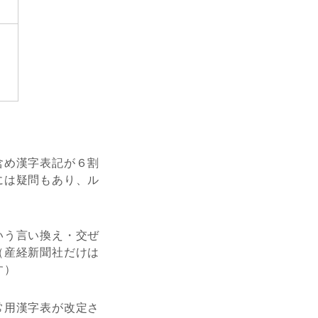
含め漢字表記が６割
には疑問もあり、ル
いう言い換え・交ぜ
（産経新聞社だけは
す）
常用漢字表が改定さ