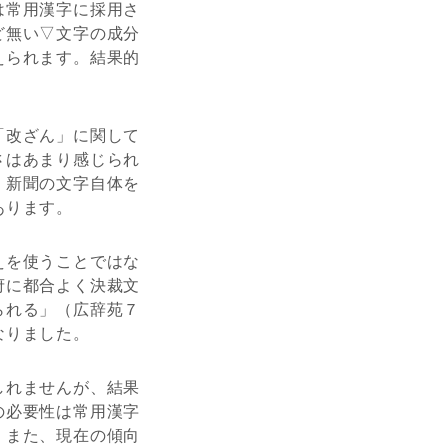
は常用漢字に採用さ
ど無い▽文字の成分
えられます。結果的
「改ざん」に関して
さはあまり感じられ
、新聞の文字自体を
あります。
えを使うことではな
府に都合よく決裁文
られる」（広辞苑７
なりました。
しれませんが、結果
の必要性は常用漢字
。また、現在の傾向