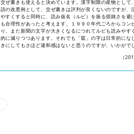
は交ぜ書きも使えると決めています。漢字制限の産物として
本語の改悪例として、交ぜ書きは評判が良くないのですが、
しやすくすると同時に、読み仮名（ルビ）を振る煩雑さを避
にも合理性があったと考えます。１９９０年代ごろからコン
なり、また新聞の文字が大きくなるにつれてルビも読みやす
然的に減りつつあります。それでも「竄」の字は日常的にな
書きにしてもさほど違和感はないと思うのですが、いかがで
（20