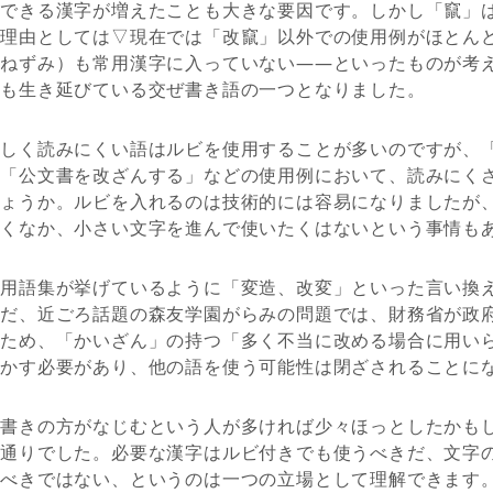
用できる漢字が増えたことも大きな要因です。しかし「竄」
た理由としては▽現在では「改竄」以外での使用例がほとん
、ねずみ）も常用漢字に入っていない――といったものが考
今も生き延びている交ぜ書き語の一つとなりました。
著しく読みにくい語はルビを使用することが多いのですが、
」「公文書を改ざんする」などの使用例において、読みにく
しょうか。ルビを入れるのは技術的には容易になりましたが
続くなか、小さい文字を進んで使いたくはないという事情も
の用語集が挙げているように「変造、改変」といった言い換
ただ、近ごろ話題の森友学園がらみの問題では、財務省が政
たため、「かいざん」の持つ「多く不当に改める場合に用い
生かす必要があり、他の語を使う可能性は閉ざされることに
ぜ書きの方がなじむという人が多ければ少々ほっとしたかも
た通りでした。必要な漢字はルビ付きでも使うべきだ、文字
るべきではない、というのは一つの立場として理解できます