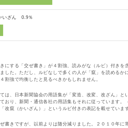
かいざん 0.9％
書きにする「交ぜ書き」が４割強、読みがな（ルビ）付きを
りました。ただし、ルビなしで多くの人が「竄」を読めるか
が４割強で均衡したと見るべきかもしれません。
いては、日本新聞協会の用語集が「変造、改変、改ざん」と
せており、新聞・通信各社の用語集もそれに従っています。
に「改竄（かいざん）」というルビ付きの表記を載せていま
交ぜ書きですが、以前よりは随分減りました。２０１０年に