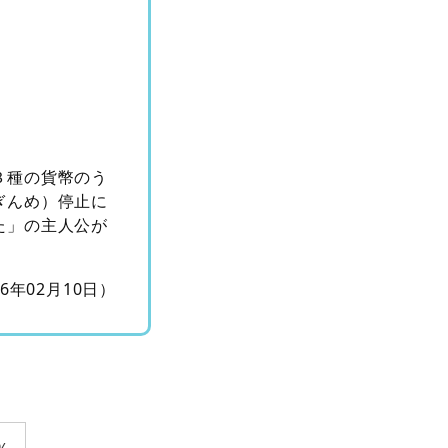
３種の貨幣のう
ぎんめ）停止に
た」の主人公が
16年02月10日）