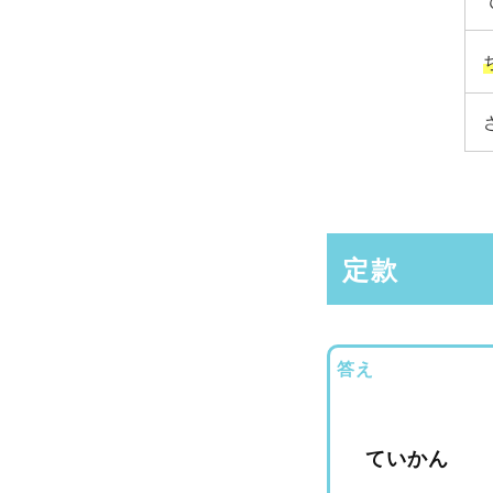
定款
答え
ていかん