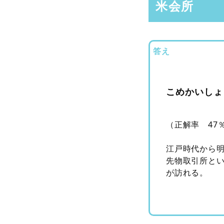
米会所
答え
こめかいしょ
（正解率 47
江戸時代から
先物取引所と
が訪れる。