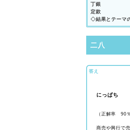
丁銀
定款
◇結果とテーマ
二八
答え
にっぱち
（正解率 90
商売や興行で