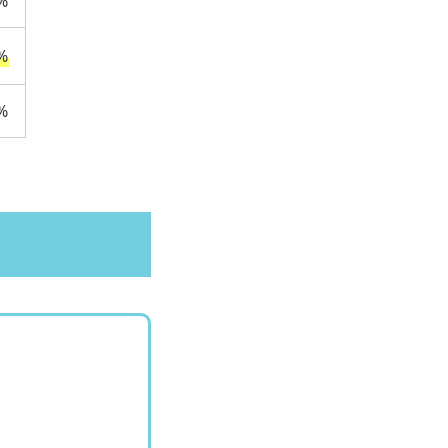
%
%
%