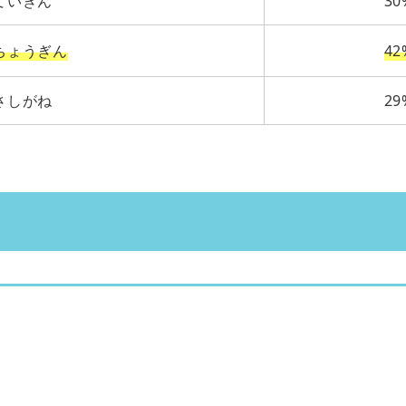
ていぎん
30
ちょうぎん
42
さしがね
29