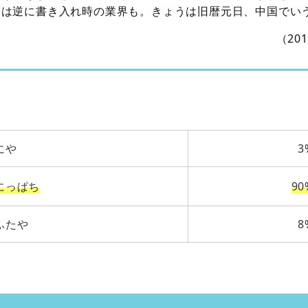
近は逆に書き入れ時の業界も。きょうは旧暦元日、中国でい
（20
にや
3
にっぱち
90
ふたや
8