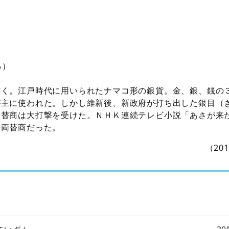
％）
書く。江戸時代に用いられたナマコ形の銀貨。金、銀、銭の
が主に使われた。しかし維新後、新政府が打ち出した銀目（
両替商は大打撃を受けた。ＮＨＫ連続テレビ小説「あさが来
の両替商だった。
（20