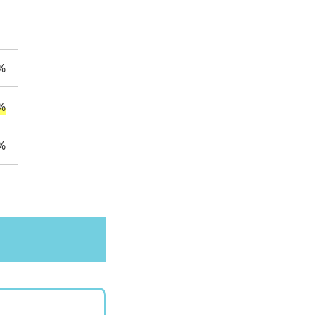
%
%
%