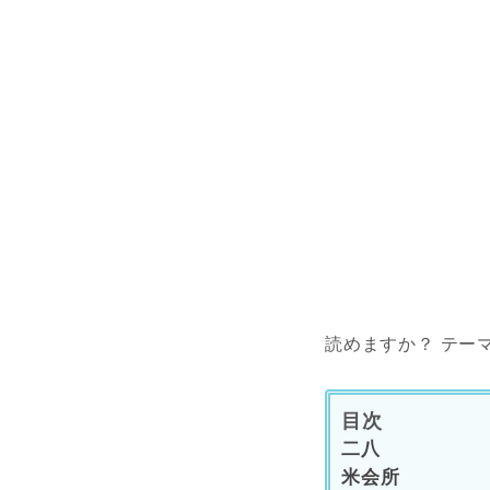
読めますか？ テー
目次
二八
米会所