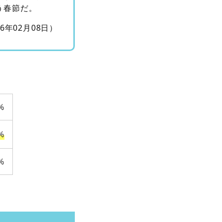
う春節だ。
16年02月08日）
%
%
%