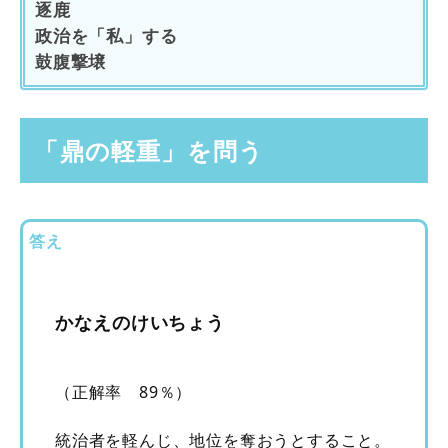
逐鹿
政治を「私」する
鼓腹撃壌
「鼎の軽重」を問う
答え
かなえのけいちょう
（正解率 89％）
統治者を軽んじ、地位を奪おうとすること。