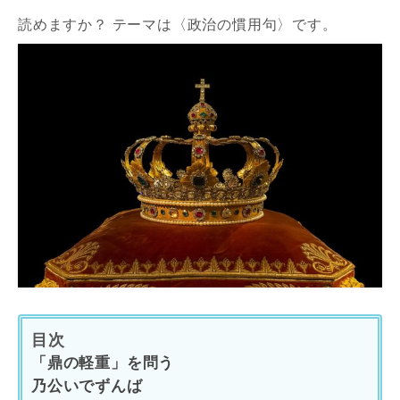
読めますか？ テーマは〈政治の慣用句〉です。
目次
「鼎の軽重」を問う
乃公いでずんば