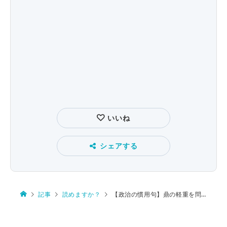
いいね
シェアする
記事
読めますか？
【政治の慣用句】鼎の軽重を問う、乃公いでずんば、逐鹿、政治を私する、鼓腹撃壌