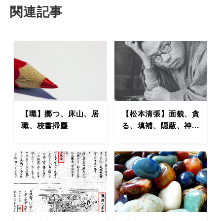
関連記事
【職】擲つ、床山、居
【松本清張】面貌、貪
職、校書掃塵
る、填補、隠蔽、神...