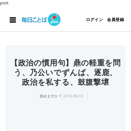
post
ログイン
会員登録
【政治の慣用句】鼎の軽重を問
う、乃公いでずんば、逐鹿、
政治を私する、鼓腹撃壌
読めますか？
2010.09.10