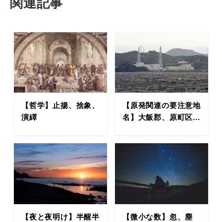
関連記事
【哲学】止揚、捨象、
【原発関連の要注意地
演繹
名】大飯郡、原町区...
【夜と夜明け】半醒半
【微小な数】忽、塵