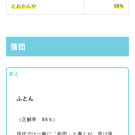
とおかんや
68%
蒲団
答え
ふとん
（正解率 84％）
現代では一般に「布団」と書くが、昔は蒲