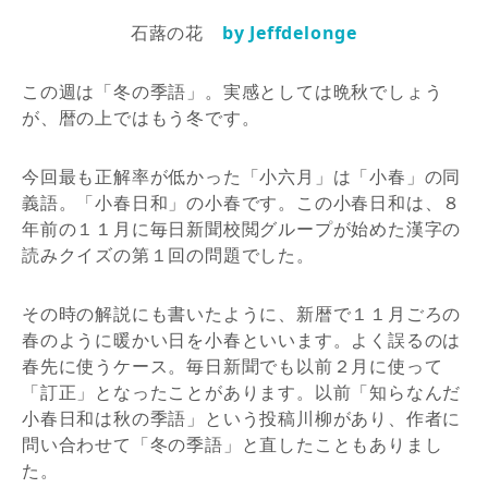
石蕗の花
by Jeffdelonge
この週は「冬の季語」。実感としては晩秋でしょう
が、暦の上ではもう冬です。
今回最も正解率が低かった「小六月」は「小春」の同
義語。「小春日和」の小春です。この小春日和は、８
年前の１１月に毎日新聞校閲グループが始めた漢字の
読みクイズの第１回の問題でした。
その時の解説にも書いたように、新暦で１１月ごろの
春のように暖かい日を小春といいます。よく誤るのは
春先に使うケース。毎日新聞でも以前２月に使って
「訂正」となったことがあります。以前「知らなんだ
小春日和は秋の季語」という投稿川柳があり、作者に
問い合わせて「冬の季語」と直したこともありまし
た。