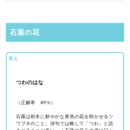
石蕗の花
答え
つわのはな
（正解率 49％）
石蕗は初冬に鮮やかな黄色の花を咲かせるツ
ワブキのこと。俳句では略して「つわ」と読