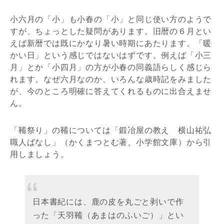
小六月の「小」も小春の「小」と同じ使い方のようで
すが、ちょっとした疑問があります。旧暦の６月とい
えば新暦では既にかなり暑い時期にあたります。「暖
かい日」という感じではないはずです。例えば「小三
月」とか「小四月」の方が小春の同義語らしく感じら
れます。なぜ六月なのか、いろんな歳時記をみました
が、今のところ明確に答えてくれるものに出合えませ
ん。
「鞴祭り」の鞴については「鍛冶屋の教え 横山祐弘
職人ばなし」（かくまつとむ著、小学館文庫）から引
用しましょう。
日本書紀には、鹿の皮を丸ごと剥いで作
った「天羽鞴（あまはのふいご）」とい