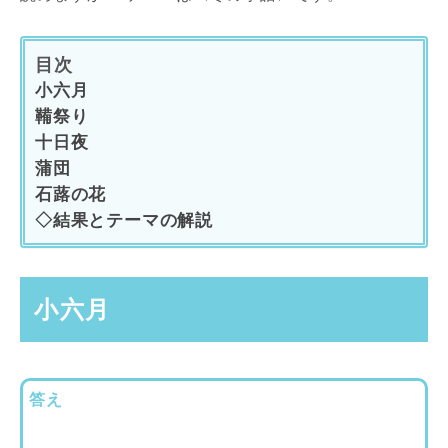
目次
小六月
鞴祭り
十日夜
蒲団
石蕗の花
◇結果とテーマの解説
小六月
答え