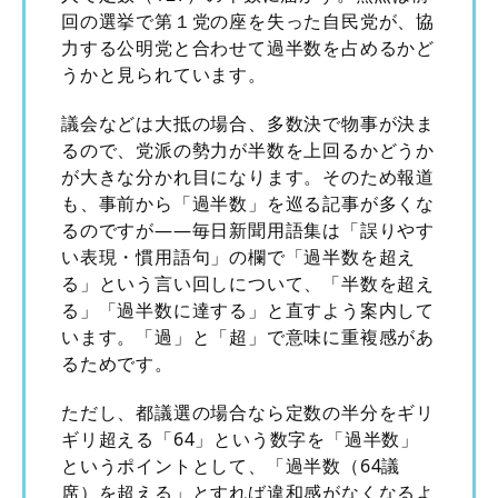
回の選挙で第１党の座を失った自民党が、協
力する公明党と合わせて過半数を占めるかど
うかと見られています。
議会などは大抵の場合、多数決で物事が決ま
るので、党派の勢力が半数を上回るかどうか
が大きな分かれ目になります。そのため報道
も、事前から「過半数」を巡る記事が多くな
るのですが――毎日新聞用語集は「誤りやす
い表現・慣用語句」の欄で「過半数を超え
る」という言い回しについて、「半数を超え
る」「過半数に達する」と直すよう案内して
います。「過」と「超」で意味に重複感があ
るためです。
ただし、都議選の場合なら定数の半分をギリ
ギリ超える「64」という数字を「過半数」
というポイントとして、「過半数（64議
席）を超える」とすれば違和感がなくなるよ