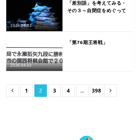
「差別語」を考えてみる・
その３～自閉症をめぐって
2026.04.02
「第76期王将戦」
2026.04.02
1
2
3
4
…
398

