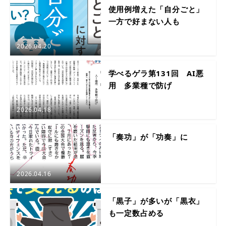
使用例増えた「自分ごと」
一方で好まない人も
2026.04.20
学べるゲラ第131回 AI悪
用 多業種で防げ
2026.04.18
「奏功」が「功奏」に
2026.04.16
「黒子」が多いが「黒衣」
も一定数占める