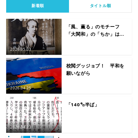
新着順
タイトル順
「風、薫る」のモチーフ
「大関和」の「ちか」は...
2026.05.03
校閲グッジョブ！ 平和を
願いながら
2026.04.25
「140㌔半ば」
2026.04.23