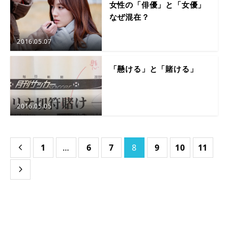
女性の「俳優」と「女優」
なぜ混在？
2016.05.07
「懸ける」と「賭ける」
2016.05.05
1
…
6
7
8
9
10
11

