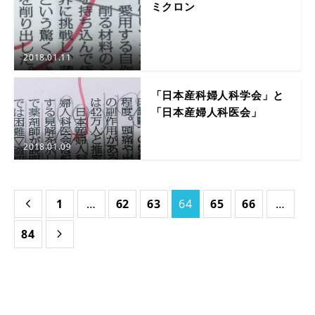
ミクロン
2018.01.11
「日本産科婦人科学会」と
「日本産婦人科医会」
2018.01.09
1
…
62
63
64
65
66
…

84
