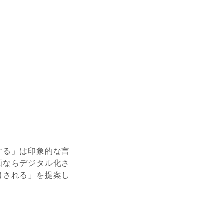
ける」は印象的な言
画ならデジタル化さ
出される」を提案し