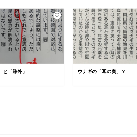
」と「疎外」
ウナギの「耳の奥」？