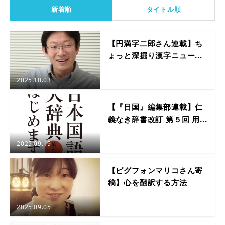
新着順
タイトル順
【円満字二郎さん連載】ち
ょっと深掘り漢字ニュー...
2025.10.03
【『日国』編集部連載】仁
義なき辞書改訂 第５回 用...
2025.09.19
【ピグフォンマリコさん寄
稿】心を翻訳する方法
2025.09.05