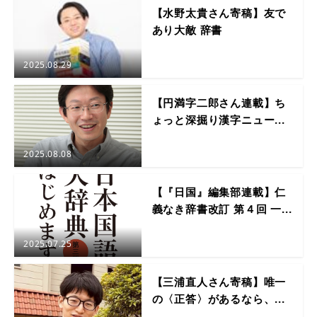
【水野太貴さん寄稿】友で
あり大敵 辞書
2025.08.29
【円満字二郎さん連載】ち
ょっと深掘り漢字ニュー...
2025.08.08
【『日国』編集部連載】仁
義なき辞書改訂 第４回 一...
2025.07.25
【三浦直人さん寄稿】唯一
の〈正答〉があるなら、...