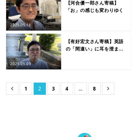
【河合優一郎さん寄稿】
「お」の感じも変わりゆく
2025.05.16
【有好宏文さん寄稿】英語
の「間違い」に耳を澄ま...
2025.05.09
1
2
3
4
…
8

