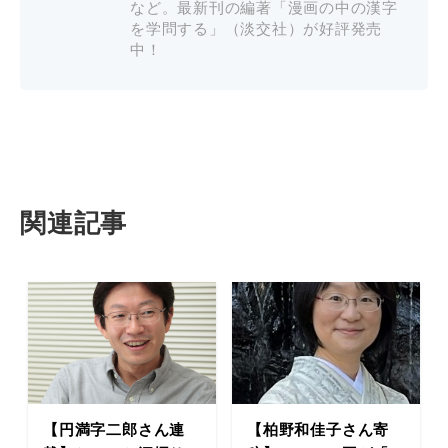
など。最新刊の編著「漫画の中の漢字
を学問する」（淡交社）が好評発売
中！
関連記事
【円満字二郎さん連
【柏野和佳子さん寄