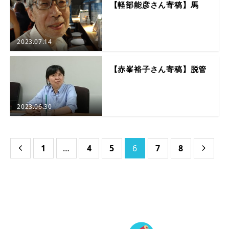
【軽部能彦さん寄稿】馬
2023.07.14
【赤峯裕子さん寄稿】脱管
2023.06.30
1
…
4
5
6
7
8

