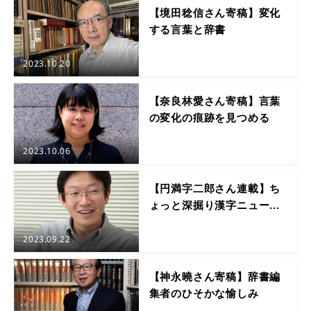
【境田稔信さん寄稿】変化
する言葉と辞書
2023.10.20
【奈良林愛さん寄稿】言葉
の変化の痕跡を見つめる
2023.10.06
【円満字二郎さん連載】ち
ょっと深掘り漢字ニュー...
2023.09.22
【神永曉さん寄稿】辞書編
集者のひそかな愉しみ