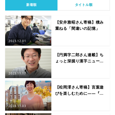
新着順
タイトル順
【安井雅昭さん寄稿】積み
重ねる「間違いの記憶」
2023.12.01
【円満字二郎さん連載】ち
ょっと深掘り漢字ニュー...
2023.11.17
【松岡澪さん寄稿】言葉遊
びを楽しむために――『...
2023.11.03