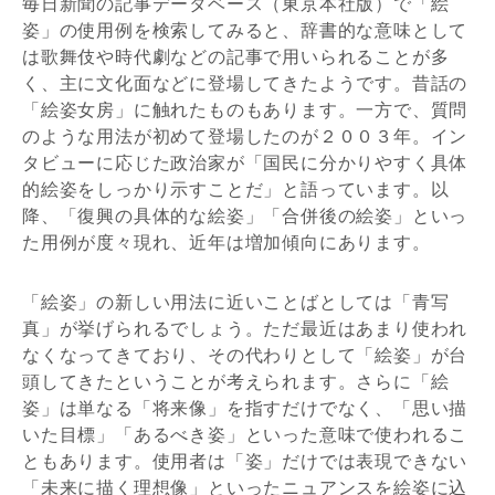
毎日新聞の記事データベース（東京本社版）で「絵
姿」の使用例を検索してみると、辞書的な意味として
は歌舞伎や時代劇などの記事で用いられることが多
く、主に文化面などに登場してきたようです。昔話の
「絵姿女房」に触れたものもあります。一方で、質問
のような用法が初めて登場したのが２００３年。イン
タビューに応じた政治家が「国民に分かりやすく具体
的絵姿をしっかり示すことだ」と語っています。以
降、「復興の具体的な絵姿」「合併後の絵姿」といっ
た用例が度々現れ、近年は増加傾向にあります。
「絵姿」の新しい用法に近いことばとしては「青写
真」が挙げられるでしょう。ただ最近はあまり使われ
なくなってきており、その代わりとして「絵姿」が台
頭してきたということが考えられます。さらに「絵
姿」は単なる「将来像」を指すだけでなく、「思い描
いた目標」「あるべき姿」といった意味で使われるこ
ともあります。使用者は「姿」だけでは表現できない
「未来に描く理想像」といったニュアンスを絵姿に込