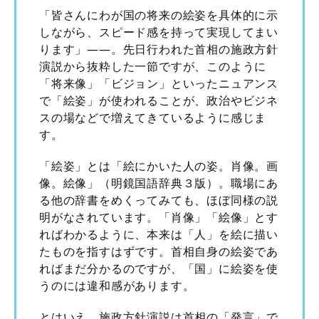
「皆さんにわが国の将来の絵姿を具体的に示
しながら、スピード感を持って実現してまい
ります」――。先日行われた首相の施政方針
演説から抜粋した一節ですが、このように
「将来像」「ビジョン」といったニュアンス
で「絵姿」が使われることが、政治やビジネ
スの場などで増えてきているように感じま
す。
「絵姿」とは「絵にかいた人の姿。肖像。画
像。絵像」（明鏡国語辞典３版）。職場にあ
る他の辞書をめくってみても、ほぼ同様の説
明がなされています。「肖像」「絵像」とす
ればわかるように、本来は「人」を絵に描い
たものを指すはずです。首相自身の絵姿であ
ればまだ分かるのですが、「国」に絵姿を使
うのには違和感があります。
とはいえ、施政方針演説は首相の「発言」で