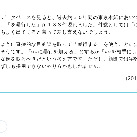
事データベースを見ると、過去約３０年間の東京本紙におい
件、「を暴行した」が１３３件現れました。件数としては「
らもよく出てくると言って差し支えないでしょう。
のように直接的な目的語を取って「暴行する」を使うことに
そうです。「○○に暴行を加える」とするか「○○を相手に
的な形を取るべきだという考え方です。ただし、新聞では字
必ずしも採用できないやり方かもしれません。
（20