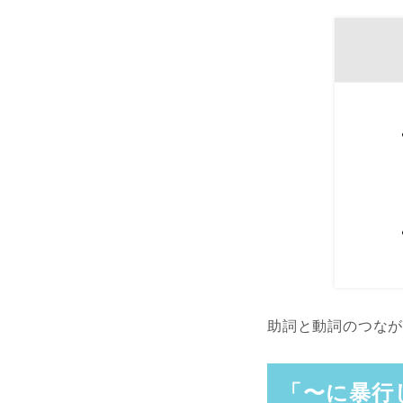
助詞と動詞のつな
「〜に暴行