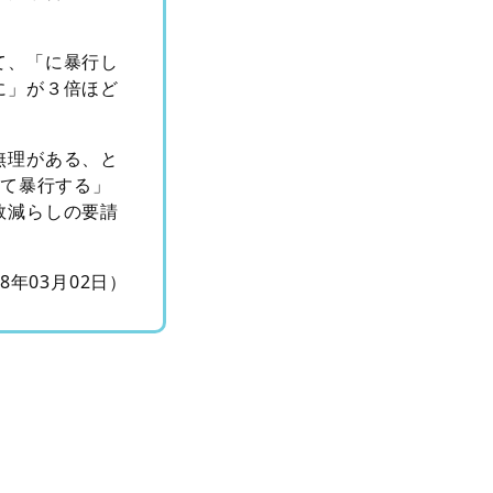
て、「に暴行し
に」が３倍ほど
無理がある、と
して暴行する」
数減らしの要請
18年03月02日）