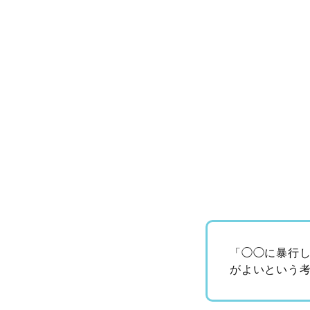
「◯◯に暴行
がよいという