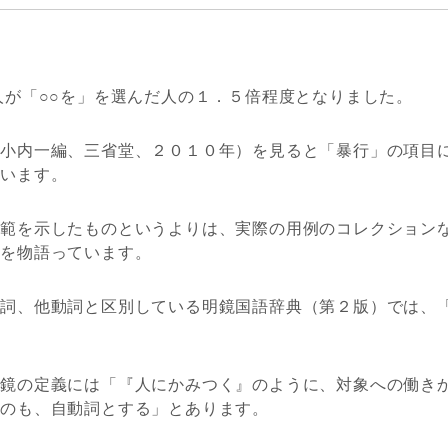
人が「○○を」を選んだ人の１．５倍程度となりました。
（小内一編、三省堂、２０１０年）を見ると「暴行」の項目
ています。
範を示したものというよりは、実際の用例のコレクションな
情を物語っています。
動詞、他動詞と区別している明鏡国語辞典（第２版）では、
明鏡の定義には「『人にかみつく』のように、対象への働き
ものも、自動詞とする」とあります。