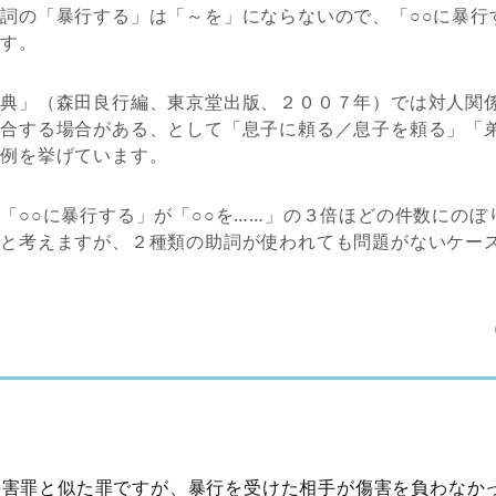
詞の「暴行する」は「～を」にならないので、「○○に暴行
です。
辞典」（森田良行編、東京堂出版、２００７年）では対人関
競合する場合がある、として「息子に頼る／息子を頼る」「
な例を挙げています。
「○○に暴行する」が「○○を……」の３倍ほどの件数にのぼ
いと考えますが、２種類の助詞が使われても問題がないケー
傷害罪と似た罪ですが、暴行を受けた相手が傷害を負わなか