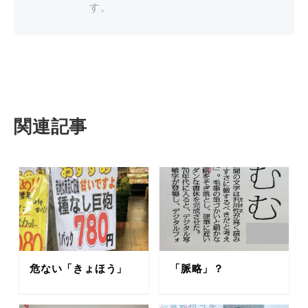
す。
関連記事
危ない「きょほう」
「脈略」？