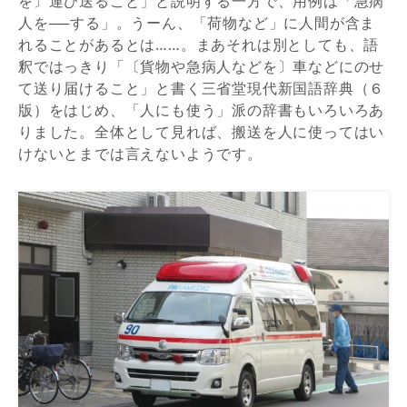
を〕運び送ること」と説明する一方で、用例は「急病
人を──する」。うーん、「荷物など」に人間が含ま
れることがあるとは……。まあそれは別としても、語
釈ではっきり「〔貨物や急病人などを〕車などにのせ
て送り届けること」と書く三省堂現代新国語辞典（６
版）をはじめ、「人にも使う」派の辞書もいろいろあ
りました。全体として見れば、搬送を人に使ってはい
けないとまでは言えないようです。