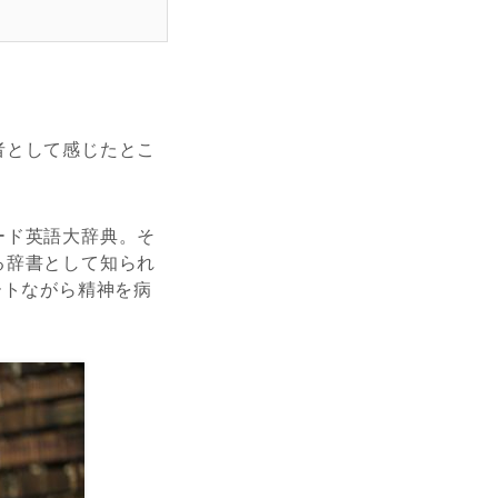
者として感じたとこ
ード英語大辞典。そ
る辞書として知られ
ートながら精神を病