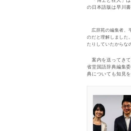
「博士と狂人」は
の日本語版は早川
広辞苑の編集者、平
のだと理解しました
たりしていたからな
案内を送ってきて
省堂国語辞典編集
典についても知見