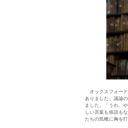
オックスフォード
ありました。議論
ました。「うわ、
しい言葉も俗語も
たちの気概に胸を