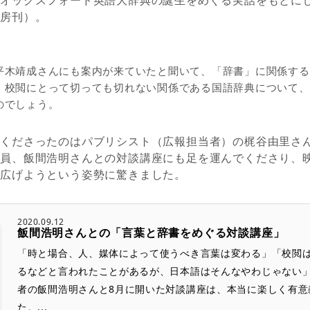
オックスフォード英語大辞典の誕生をめぐる実話をもとに
書房刊）。
木靖成さんにも案内が来ていたと聞いて、「辞書」に関係する
。校閲にとって切っても切れない関係である国語辞典について、
のでしょう。
くださったのはパブリシスト（広報担当者）の梶谷由里さ
委員、飯間浩明さんとの対談講座にも足を運んでくださり、
を広げようという姿勢に驚きました。
2020.09.12
飯間浩明さんとの「言葉と辞書をめぐる対談講座」
「時と場合、人、媒体によって使うべき言葉は変わる」「校閲
るなどと言われたことがあるが、日本語はそんなやわじゃない
者の飯間浩明さんと8月に開いた対談講座は、本当に楽しく有意
た。...