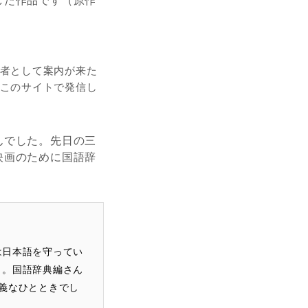
した作品です（原作
者として案内が来た
このサイトで発信し
んでした。先日の三
映画のために国語辞
は日本語を守ってい
」。国語辞典編さん
義なひとときでし