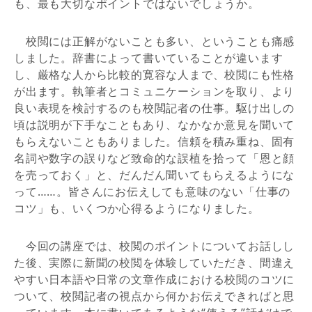
も、最も大切なポイントではないでしょうか。
校閲には正解がないことも多い、ということも痛感
しました。辞書によって書いていることが違います
し、厳格な人から比較的寛容な人まで、校閲にも性格
が出ます。執筆者とコミュニケーションを取り、より
良い表現を検討するのも校閲記者の仕事。駆け出しの
頃は説明が下手なこともあり、なかなか意見を聞いて
もらえないこともありました。信頼を積み重ね、固有
名詞や数字の誤りなど致命的な誤植を拾って「恩と顔
を売っておく」と、だんだん聞いてもらえるようにな
って……。皆さんにお伝えしても意味のない「仕事の
コツ」も、いくつか心得るようになりました。
今回の講座では、校閲のポイントについてお話しし
た後、実際に新聞の校閲を体験していただき、間違え
やすい日本語や日常の文章作成における校閲のコツに
ついて、校閲記者の視点から何かお伝えできればと思