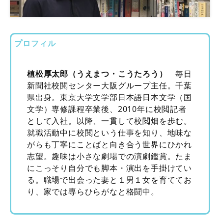
プロフィル
植松厚太郎（うえまつ・こうたろう）
毎日
新聞社校閲センター大阪グループ主任。千葉
県出身。東京大学文学部日本語日本文学（国
文学）専修課程卒業後、2010年に校閲記者
として入社。以降、一貫して校閲畑を歩む。
就職活動中に校閲という仕事を知り、地味な
がらも丁寧にことばと向き合う世界にひかれ
志望。趣味は小さな劇場での演劇鑑賞。たま
にこっそり自分でも脚本・演出を手掛けてい
る。職場で出会った妻と１男１女を育ててお
り、家では専らひらがなと格闘中。