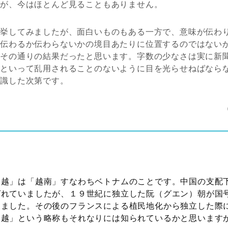
んが、今はほとんど見ることもありません。
列挙してみましたが、面白いものもある一方で、意味が伝わ
は伝わるか伝わらないかの境目あたりに位置するのではない
にその通りの結果だったと思います。字数の少なさは実に新
らといって乱用されることのないように目を光らせねばなら
認識した次第です。
「越」は「越南」すなわちベトナムのことです。中国の支配
ばれていましたが、１９世紀に独立した阮（グエン）朝が国
めました。その後のフランスによる植民地化から独立した際
「越」という略称もそれなりには知られているかと思います