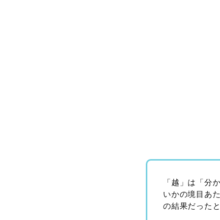
「越」は「分
いかの境目あ
の結果だった