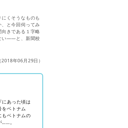
りにくそうなものも
か、と今回伺ってみ
聞向きである１字略
ない――と、新聞校
（2018年06月29日）
下にあった頃は
号をベトナム
にもベトナムの
が……。