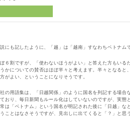
解説にも記したように、「越」は「越南」すなわちベトナム
ほぼ６割ですが、「使わないほうがよい」と答えた方もいる
どうかについての賛否はほぼ半々と考えます。半々となると
た方がよい、ということになりそうです。
信社の用語集は、「日越関係」のように国名を列記する場合
めており、毎日新聞もルール化はしていないのですが、実態
通常は「ベトナム」という国名が明記された後に「日越」な
いうことはなさそうですが、見出しに出てくると「？」と思