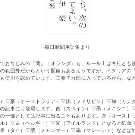
毎日新聞用語集より
」でおなじみの「蘭」（オランダ）も、ルール上は各社とも
字の範囲外だからという配慮もあるようですが、イタリアの
社も使用を認めています。主要７カ国に入っているから、な
ド）▽豪（オーストラリア）▽比（フィリピン）▽加（カナ
般の記事にも登場します。西（スペイン）▽墨（メキシコ）
詞の一部としては記事に出ることもあります。墺（オースト
ガル）▽白（ベルギー）▽愛（アイルランド）となると紙面
。泰（タイ）▽緬（ミャンマー）▽馬（マレーシア）などは