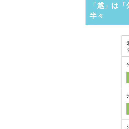
「越」は「
半々