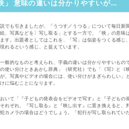
映」 意味の違いは分かりやすいが…
解説でも引きましたが、「うつす／うつる」について毎日新
や絵、写真などを〕写し取る」とする一方で、「映」の意味
います。出題者としてはこれを、「写」は似姿をつくる感じ
が現れるという感じ、と捉えています。
は一般的なものと考えられ、字義の違いは分かりやすいもの
字の使い分けときあかし辞典」（研究社）でも「《写》と《
るが、写真やビデオの場合には、使い分けがまぎらわしい」
分けに悩むことになります。
において「『子どもの発表会をビデオで写す』と『子どもの
、それぞれ、『写し取る』と『映し出す』に置き換えると、
防犯カメラの場合はどうでしょう。「犯行が写し取られてい