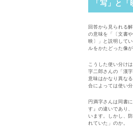
「写」と「
回答から見られる
の意味を「〔文書
映〕」と説明して
ルをかたどった像
こうした使い分け
字二郎さんの「漢
意味はかなり異な
合によっては使い
円満字さんは同書
す』の違いであり
います。しかし、
れていた」のか。