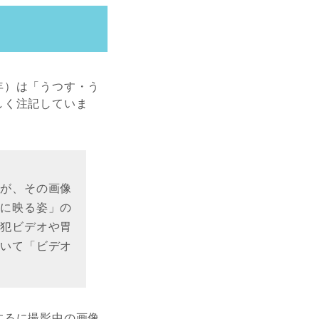
年）は「うつす・う
しく注記していま
るが、その画像
オに映る姿」の
防犯ビデオや胃
置いて「ビデオ
するに撮影中の画像