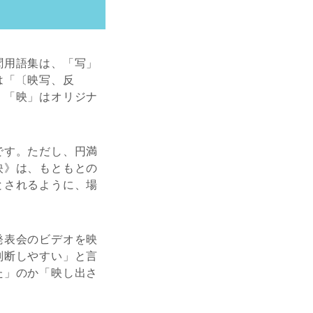
聞用語集は、「写」
は「〔映写、反
、「映」はオリジナ
です。ただし、円満
映》は、もともとの
とされるように、場
発表会のビデオを映
判断しやすい」と言
た」のか「映し出さ