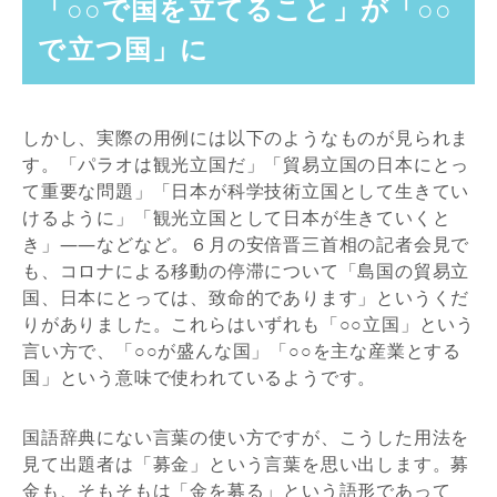
「○○で国を立てること」が「○○
で立つ国」に
しかし、実際の用例には以下のようなものが見られま
す。「パラオは観光立国だ」「貿易立国の日本にとっ
て重要な問題」「日本が科学技術立国として生きてい
けるように」「観光立国として日本が生きていくと
き」――などなど。６月の安倍晋三首相の記者会見で
も、コロナによる移動の停滞について「島国の貿易立
国、日本にとっては、致命的であります」というくだ
りがありました。これらはいずれも「○○立国」という
言い方で、「○○が盛んな国」「○○を主な産業とする
国」という意味で使われているようです。
国語辞典にない言葉の使い方ですが、こうした用法を
見て出題者は「募金」という言葉を思い出します。募
金も、そもそもは「金を募る」という語形であって