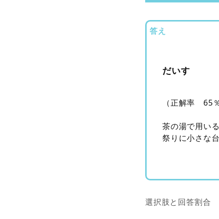
答え
だいす
（正解率 65
茶の湯で用い
祭りに小さな
選択肢と回答割合