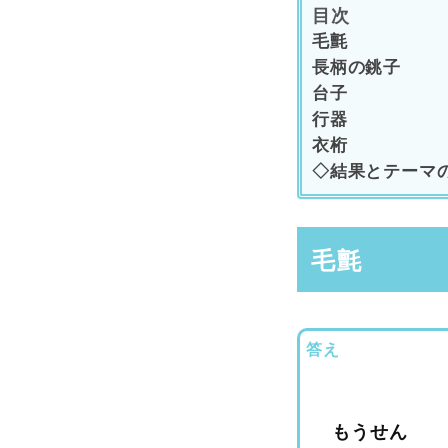
目次
毛氈
長柄の銚子
台子
行器
衣桁
◇結果とテーマ
毛氈
答え
もうせん