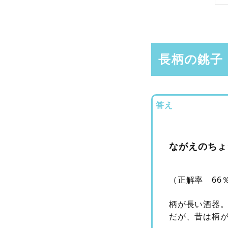
長柄の銚子
答え
ながえのちょ
（正解率 66
柄が長い酒器
だが、昔は柄