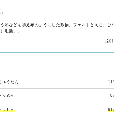
％）
力や熱などを加え布のようにした敷物。フェルトと同じ。ひ
ひ）毛氈」。
（20
じゅうたん
11
ちりめん
8
もうせん
81