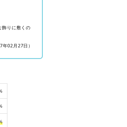
な飾りに敷くの
17年02月27日）
%
%
%