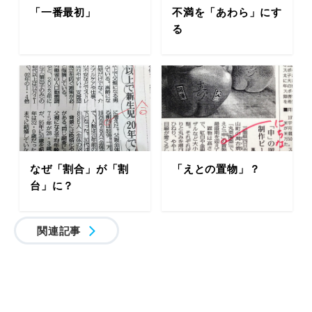
「一番最初」
不満を「あわら」にす
る
なぜ「割合」が「割
「えとの置物」？
台」に？
関連記事