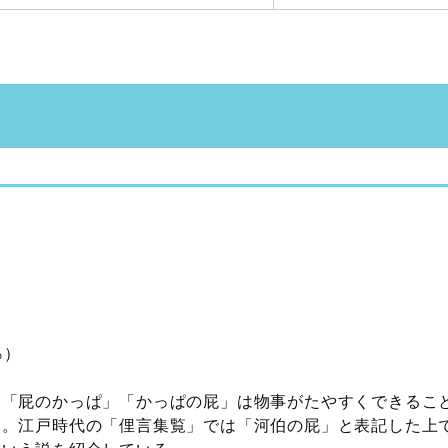
％）
。「屁のかっぱ」「かっぱの屁」は物事がたやすくできるこ
と。江戸時代の「俚言集覧」では「河伯の屁」と表記した上