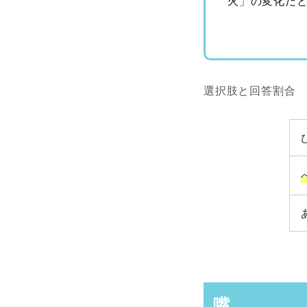
火」の変化だ
選択肢と回答割合
嘴