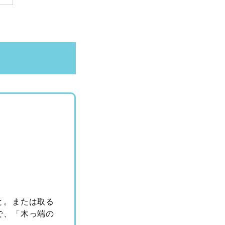
と。または取る
で、「木っ端の