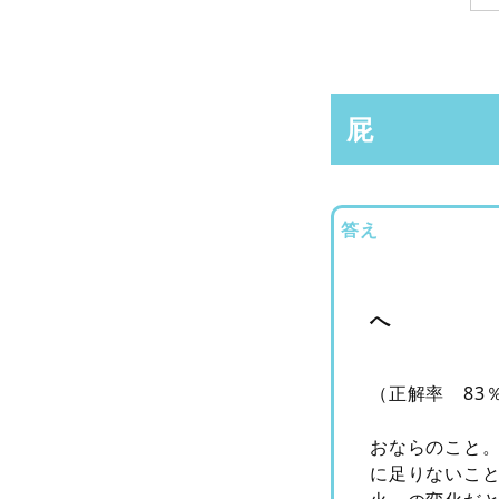
屁
答え
へ
（正解率 83
おならのこと
に足りないこ