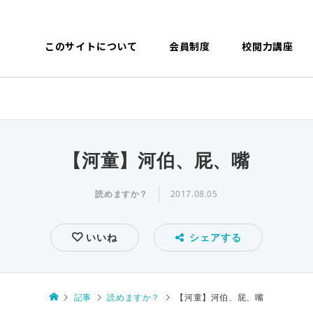
このサイトについて
会員制度
校閲力講座
【河童】河伯、屁、嘴
読めますか？
2017.08.05
いいね
シェアする
記事
読めますか？
【河童】河伯、屁、嘴