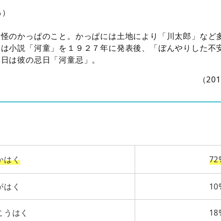
％）
妖怪のかっぱのこと。かっぱには土地により「川太郎」など
介は小説「河童」を１９２７年に発表後、「ぼんやりした不
４日は彼の忌日「河童忌」。
（20
かはく
72
がはく
10
こうはく
18