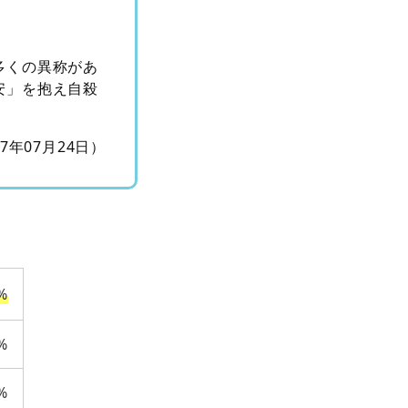
多くの異称があ
安」を抱え自殺
17年07月24日）
%
%
%