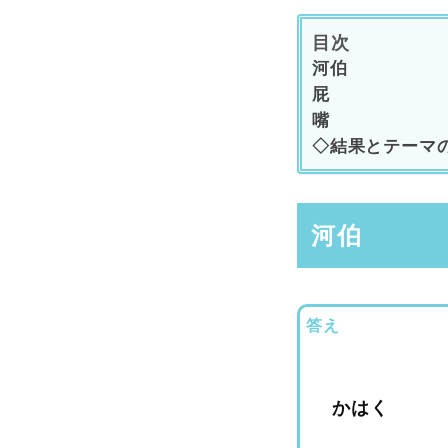
目次
河伯
屁
嘴
◇結果とテーマ
河伯
答え
かはく