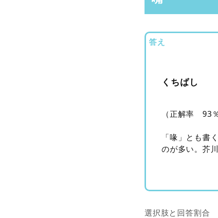
答え
くちばし
（正解率 93
「喙」とも書
のが多い。芥
選択肢と回答割合