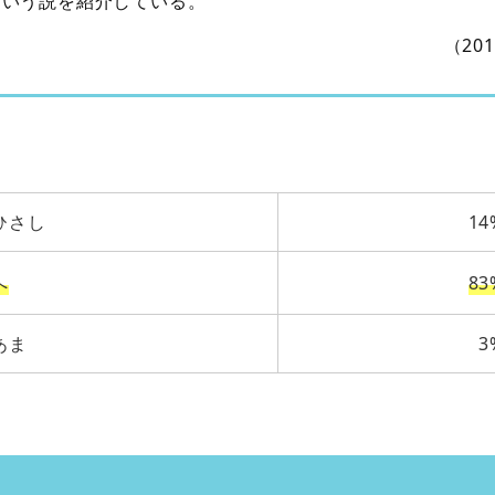
という説を紹介している。
（20
ひさし
14
へ
83
あま
3