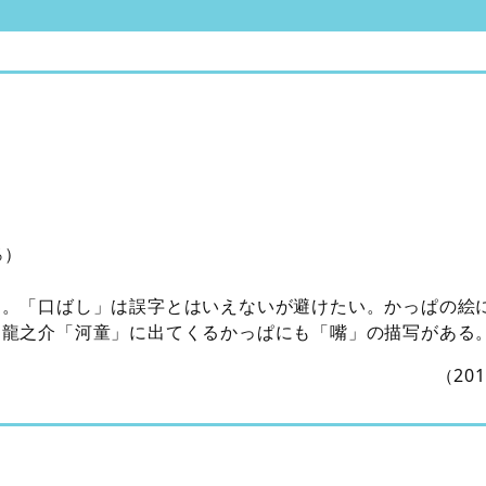
％）
く。「口ばし」は誤字とはいえないが避けたい。かっぱの絵
川龍之介「河童」に出てくるかっぱにも「嘴」の描写がある
（20