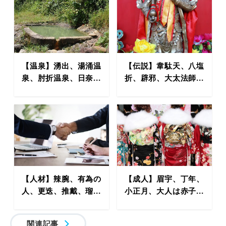
【温泉】湧出、湯涌温
【伝説】韋駄天、八塩
泉、肘折温泉、日奈...
折、辟邪、大太法師...
【人材】辣腕、有為の
【成人】眉宇、丁年、
人、更迭、推戴、瑠...
小正月、大人は赤子...
関連記事