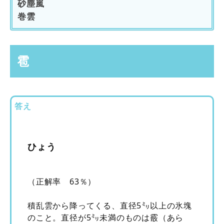
砂塵嵐
巻雲
雹
答え
ひょう
（正解率 63％）
積乱雲から降ってくる、直径5㍉以上の氷塊
のこと。直径が5㍉未満のものは霰（あら