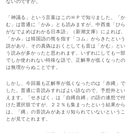
ないのですが。
「神議る」という言葉はこのＨＰで知りました。「か
む」は普通に「かみ」とも読みますが、中西進「ひら
がなでよめばわかる日本語」（新潮文庫）によれば、
「かみ」は韓国語の熊を指す「コム」からきたという
説があり、その真偽はおくとしても昔は「かむ」とい
う読みが多かったと思われます。いずれにしても一部
でしか使われない特殊な語で、正解率が低くなったの
は無理からぬことです。
しかし、今回最も正解率が低くなったのは「赤縄」で
した。普通に音読みすればよい語なので、予想外とい
えます。「せきばく」は「自縄自縛」の語の連想で付
けた選択肢ですが、２２％も集まったという結果から
は、「縄」の音読みがあまり知られていないというこ
とが見てとれます。