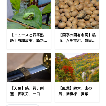
【ニュースと四字熟
【国字の固有名詞】椙
語】有職故実、論功...
山、八潮市垳、磐田...
【刀剣】鎬、鍔、剣
【紅葉】錦木、山の
璽、押取刀、一口
麓、裾模様、黄葉