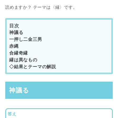
読めますか？ テーマは〈縁〉です。
目次
神議る
一押し二金三男
赤縄
合縁奇縁
縁は異なもの
◇結果とテーマの解説
神議る
答え