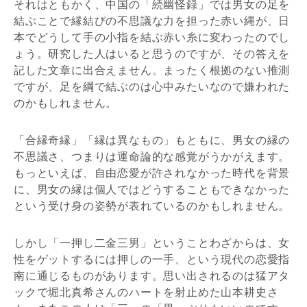
それはともかく、中国の「続幽怪録」では男女の足を
結ぶことで縁結びの不思議な力を担った赤い縄が、日
本でどうして手の小指を結ぶ赤い糸に変わったのでし
ょう。研究した人はいると思うのですが、その答えを
記した文章に出合えません。まったく根拠のない推測
ですが、足を綱で結ぶのは心中みたいなので嫌われた
のかもしれません。
「合縁奇縁」「縁は異なもの」もともに、男女の縁の
不思議さ、つまりは運命論的な感覚がうかがえます。
もっといえば、自由恋愛が許されなかった時代を背景
に、男女の縁は個人ではどうすることもできなかった
という受け身の姿勢が表れているのかもしれません。
しかし「一押し二金三男」ということわざからは、女
性をゲットするには押しの一手、という現代の恋愛指
南に通じるものがあります。思い出されるのは猛アタ
ックで堀北真希さんのハートを射止めた山本耕史さ