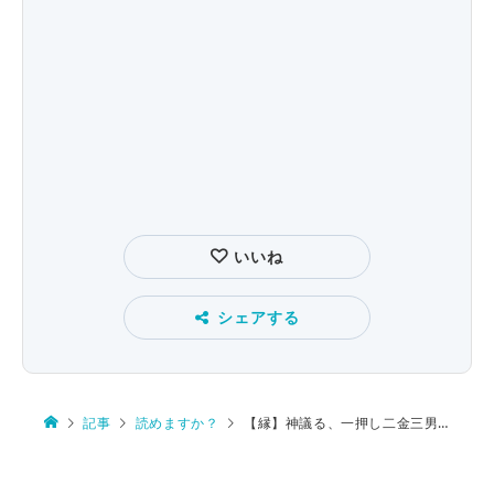
いいね
シェアする
記事
読めますか？
【縁】神議る、一押し二金三男、赤縄、合縁奇縁、縁は異なもの