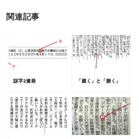
関連記事
誤字2連発
「裁く」と「捌く」