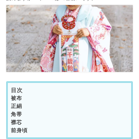
目次
被布
正絹
角帯
襟芯
前身頃