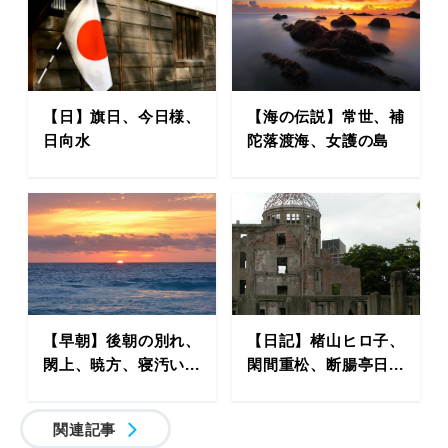
【日】旗日、今日様、
【海の伝説】常世、補
日向水
陀落渡海、女護の島
【早朝】後朝の別れ、
【日記】楮山ヒロ子、
閖上、暁方、寝汚い...
閑間重松、断腸亭日...
関連記事