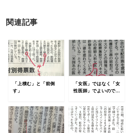
関連記事
「上積む」と「前倒
「女医」ではなく「女
す」
性医師」でよいので...