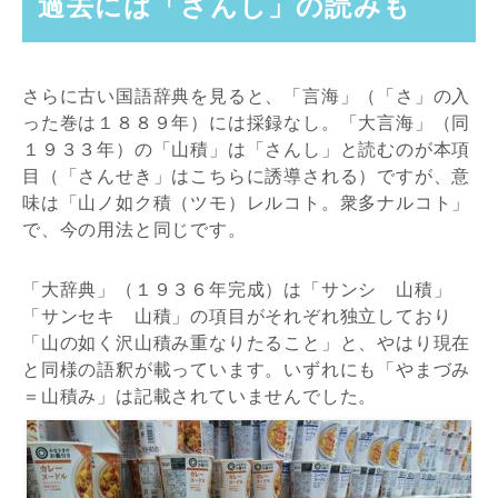
過去には「さんし」の読みも
さらに古い国語辞典を見ると、「言海」（「さ」の入
った巻は１８８９年）には採録なし。「大言海」（同
１９３３年）の「山積」は「さんし」と読むのが本項
目（「さんせき」はこちらに誘導される）ですが、意
味は「山ノ如ク積（ツモ）レルコト。衆多ナルコト」
で、今の用法と同じです。
「大辞典」（１９３６年完成）は「サンシ 山積」
「サンセキ 山積」の項目がそれぞれ独立しており
「山の如く沢山積み重なりたること」と、やはり現在
と同様の語釈が載っています。いずれにも「やまづみ
＝山積み」は記載されていませんでした。