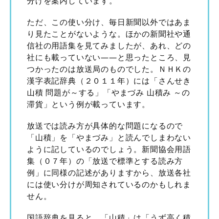
分けを案内しています。
ただ、この使い分け、毎日新聞以外ではあま
り見たことがないような。ほかの新聞社や通
信社の用語集を見てみましたが、あれ、どの
社にも載っていない――と思ったところ、見
つかったのは放送局のものでした。ＮＨＫの
漢字表記辞典（２０１１年）には「さんせき
山積 問題が～する」「やまづみ 山積み ～の
滞貨」という例が載っています。
放送では読み方が具体的な問題になるので
「山積」を「やまづみ」と読んでしまわない
ように記しているのでしょう。新聞協会用語
集（０７年）の「放送で標準とする読み方
例」に同様の記述がありますから、放送各社
には使い分けが周知されているのかもしれま
せん。
国語辞典を見ると、「山積」は「うず高く積