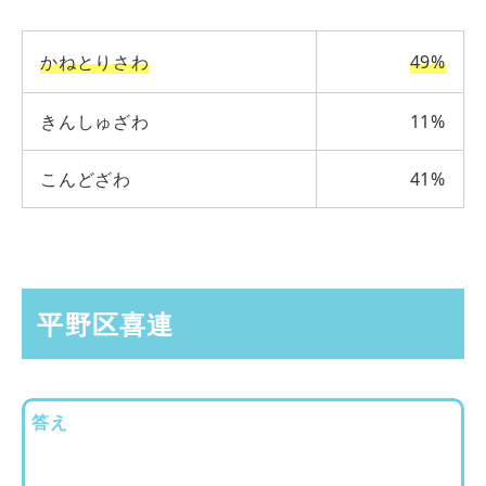
かねとりさわ
49%
きんしゅざわ
11%
こんどざわ
41%
平野区喜連
答え