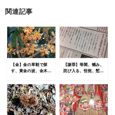
関連記事
【金】金の草鞋で探
【謝罪】等閑、憾み、
す、黄金の波、金木...
詫び入る、忸怩、慙...