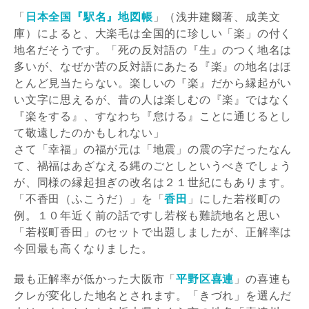
「
日本全国『駅名』地図帳
」（浅井建爾著、成美文
庫）によると、大楽毛は全国的に珍しい「楽」の付く
地名だそうです。「死の反対語の『生』のつく地名は
多いが、なぜか苦の反対語にあたる『楽』の地名はほ
とんど見当たらない。楽しいの『楽』だから縁起がい
い文字に思えるが、昔の人は楽しむの『楽』ではなく
『楽をする』、すなわち『怠ける』ことに通じるとし
て敬遠したのかもしれない」
さて「幸福」の福が元は「地震」の震の字だったなん
て、禍福はあざなえる縄のごとしというべきでしょう
が、同様の縁起担ぎの改名は２１世紀にもあります。
「不香田（ふこうだ）」を「
香田
」にした若桜町の
例。１０年近く前の話ですし若桜も難読地名と思い
「若桜町香田」のセットで出題しましたが、正解率は
今回最も高くなりました。
最も正解率が低かった大阪市「
平野区喜連
」の喜連も
クレが変化した地名とされます。「きづれ」を選んだ