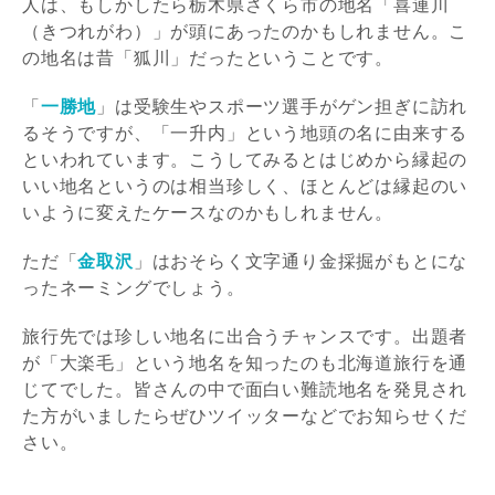
人は、もしかしたら栃木県さくら市の地名「喜連川
（きつれがわ）」が頭にあったのかもしれません。こ
の地名は昔「狐川」だったということです。
「
一勝地
」は受験生やスポーツ選手がゲン担ぎに訪れ
るそうですが、「一升内」という地頭の名に由来する
といわれています。こうしてみるとはじめから縁起の
いい地名というのは相当珍しく、ほとんどは縁起のい
いように変えたケースなのかもしれません。
ただ「
金取沢
」はおそらく文字通り金採掘がもとにな
ったネーミングでしょう。
旅行先では珍しい地名に出合うチャンスです。出題者
が「大楽毛」という地名を知ったのも北海道旅行を通
じてでした。皆さんの中で面白い難読地名を発見され
た方がいましたらぜひツイッターなどでお知らせくだ
さい。