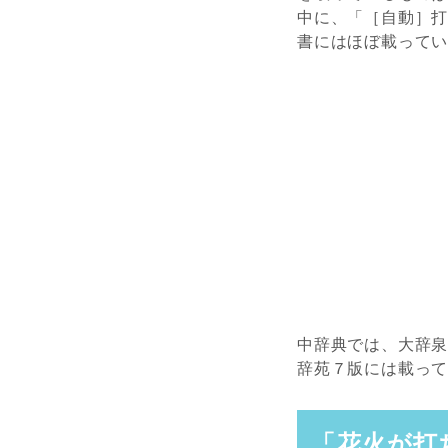
中に、「［自動］
書にはほぼ載って
中辞典では、大辞
辞苑７版には載っ
「花火が打