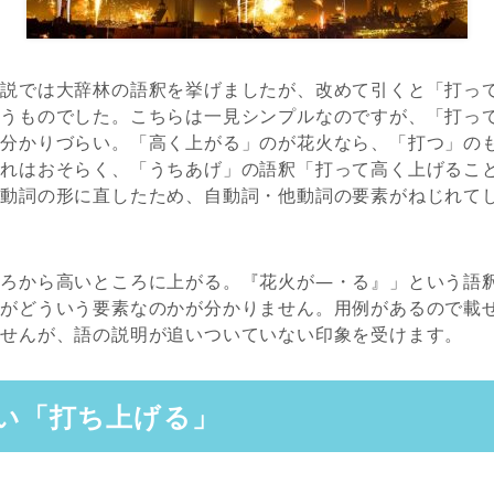
解説では大辞林の語釈を挙げましたが、改めて引くと「打っ
いうものでした。こちらは一見シンプルなのですが、「打っ
に分かりづらい。「高く上がる」のが花火なら、「打つ」の
これはおそらく、「うちあげ」の語釈「打って高く上げるこ
自動詞の形に直したため、自動詞・他動詞の要素がねじれて
。
ころから高いところに上がる。『花火が―・る』」という語
」がどういう要素なのかが分かりません。用例があるので載
ませんが、語の説明が追いついていない印象を受けます。
い「打ち上げる」