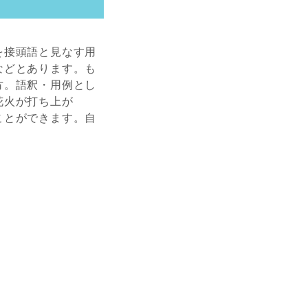
を接頭語と見なす用
などとあります。も
方。語釈・用例とし
花火が打ち上が
ことができます。自