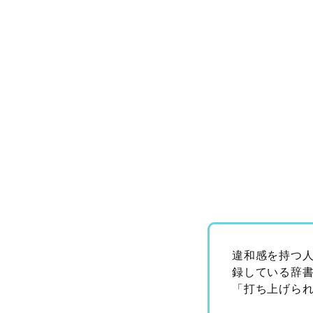
違和感を持つ
録している辞
「打ち上げら