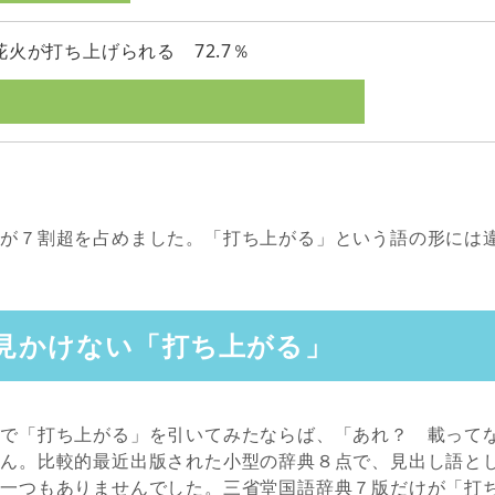
花火が打ち上げられる 72.7％
」が７割超を占めました。「打ち上がる」という語の形には
見かけない「打ち上がる」
典で「打ち上がる」を引いてみたならば、「あれ？ 載って
せん。比較的最近出版された小型の辞典８点で、見出し語と
は一つもありませんでした。三省堂国語辞典７版だけが「打