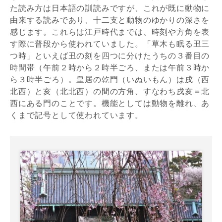
た読み方は日本語の訓読みですが、これが既に動物に
由来する読みであり、十二支と動物のゆかりの深さを
感じます。これらは江戸時代までは、時刻や方角を表
す際に普段から使われていました。「草木も眠る丑三
つ時」といえば丑の刻を四つに分けたうちの３番目の
時間帯（午前２時から２時半ごろ、または午前３時か
ら３時半ごろ）。皇居の乾門（いぬいもん）は戌（西
北西）と亥（北北西）の間の方角、すなわち戌亥＝北
西にある門のことです。機能としては動物を離れ、あ
くまで記号として使われています。