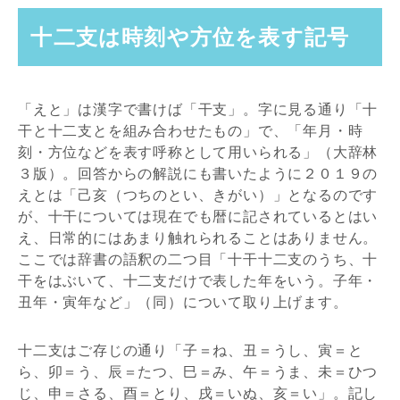
十二支は時刻や方位を表す記号
「えと」は漢字で書けば「干支」。字に見る通り「十
干と十二支とを組み合わせたもの」で、「年月・時
刻・方位などを表す呼称として用いられる」（大辞林
３版）。回答からの解説にも書いたように２０１９の
えとは「己亥（つちのとい、きがい）」となるのです
が、十干については現在でも暦に記されているとはい
え、日常的にはあまり触れられることはありません。
ここでは辞書の語釈の二つ目「十干十二支のうち、十
干をはぶいて、十二支だけで表した年をいう。子年・
丑年・寅年など」（同）について取り上げます。
十二支はご存じの通り「子＝ね、丑＝うし、寅＝と
ら、卯＝う、辰＝たつ、巳＝み、午＝うま、未＝ひつ
じ、申＝さる、酉＝とり、戌＝いぬ、亥＝い」。記し