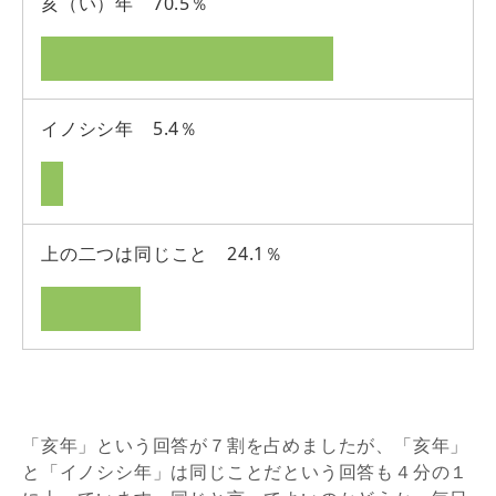
亥（い）年 70.5％
イノシシ年 5.4％
上の二つは同じこと 24.1％
「亥年」という回答が７割を占めましたが、「亥年」
と「イノシシ年」は同じことだという回答も４分の１