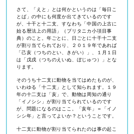
さて、「えと」とは何かというのは「毎日こ
とば」の中にも何度か出てきているのです
が、十干と十二支、すなわち「中国の上古に
始る暦法上の用語」（ブリタニカ小項目事
典）のこと。年ごとに、日ごとに十干十二支
が割り当てられており、２０１９年であれば
「己亥（つちのとい、きがい）」、１月１日
は「戊戌（つちのえいぬ、ぼじゅつ）」とな
ります。
そのうち十二支に動物を当てはめたものが、
いわゆる「十二支」として知られます。１９
年の十二支は「亥」で、動物は周知の通り
「イノシシ」が割り当てられているのです
が、問題になるのはここ。「亥年」＝「イノ
シシ年」と言ってよいか？ということです。
十二支に動物が割り当てられたのは事の起こ