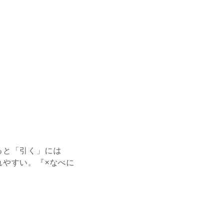
ると「引く」には
れやすい。『×なべに