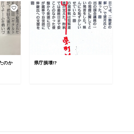
たのか
県庁損壊!?